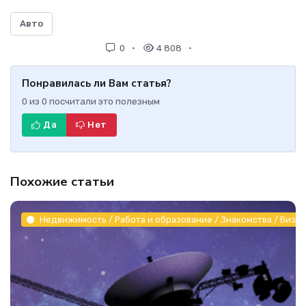
Авто
0
4 808
Понравилась ли Вам статья?
0
из
0
посчитали это полезным
Да
Нет
Похожие статьи
Недвижимость / Работа и образование / Знакомства / Бизне