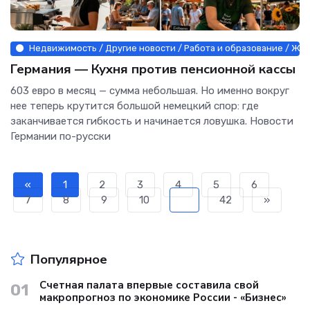
Недвижимость / Другие новости / Работа и образование / Жив
Германия — Кухня против пенсионной кассы
603 евро в месяц — сумма небольшая. Но именно вокруг
нее теперь крутится большой немецкий спор: где
заканчивается гибкость и начинается ловушка. Новости
Германии по-русски
«
1
2
3
4
5
6
7
8
9
10
...
42
»
Популярное
Счетная палата впервые составила свой
01
макропрогноз по экономике России - «Бизнес»