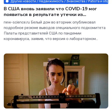
Другие новости / Недвижимость / Знакомства / Работа и обра
В США вновь заявили что COVID-19 мог
появиться в результате утечки из
лаборатории - Интернет технологии.
new-science.ru Белый дом во вторник опубликовал
подробное резюме выводов специального подкомитета
Палаты представителей США по пандемии
коронавируса, заявив, что версия о лабораторном
происхождении COVID-19 остаётся наиболее вероятным
объяснением появления вируса. В документе также
содержится