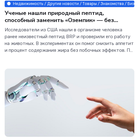
Недвижимость / Другие новости / Товары / Знакомства / Бизн
Ученые нашли природный пептид,
способный заменить «Оземпик» — без
побочных эффектов - Интернет технологии.
Исследователи из США нашли в организме человека
ранее неизвестный пептид BRP и проверили его работу
на животных. В экспериментах он помог снизить аппетит
и процент содержания жира без побочных эффектов. По
механизму действия BRP напоминает препараты для
снижения веса на основе ГПП-1, к которым