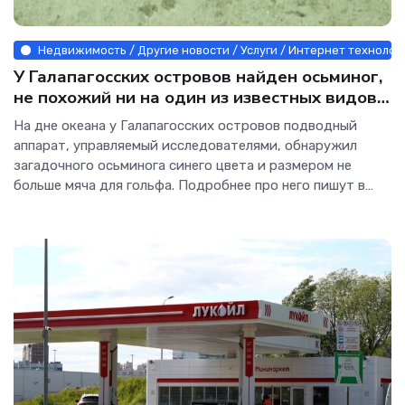
Недвижимость / Другие новости / Услуги / Интернет технолог
У Галапагосских островов найден осьминог,
не похожий ни на один из известных видов -
Наука.
На дне океана у Галапагосских островов подводный
аппарат, управляемый исследователями, обнаружил
загадочного осьминога синего цвета и размером не
больше мяча для гольфа. Подробнее про него пишут в
Science Alert. Согласно исследованию, команда
экспертов обнаружила новый вид осьминога на глубине