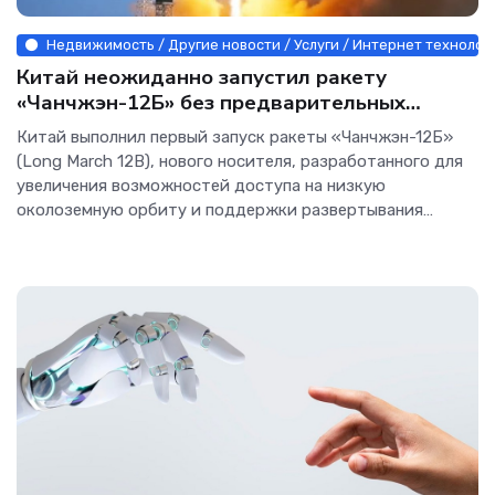
Недвижимость / Другие новости / Услуги / Интернет технолог
Китай неожиданно запустил ракету
«Чанчжэн-12Б» без предварительных
уведомлений о запуске - Интернет
Китай выполнил первый запуск ракеты «Чанчжэн-12Б»
технологии.
(Long March 12B), нового носителя, разработанного для
увеличения возможностей доступа на низкую
околоземную орбиту и поддержки развертывания
крупных китайских спутниковых группировок. Запуск
состоялся 1 июня 2026 года в 11:40 по московскому
времени