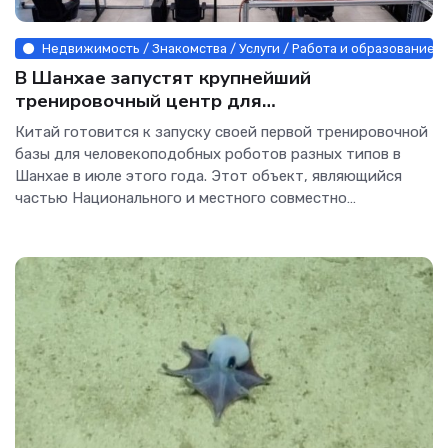
Недвижимость / Знакомства / Услуги / Работа и образование /
В Шанхае запустят крупнейший
тренировочный центр для
человекоподобных роботов с более чем 100
Китай готовится к запуску своей первой тренировочной
моделями - Интернет технологии.
базы для человекоподобных роботов разных типов в
Шанхае в июле этого года. Этот объект, являющийся
частью Национального и местного совместно
построенного инновационного центра человекоподобной
робототехники, будет обучать различные виды