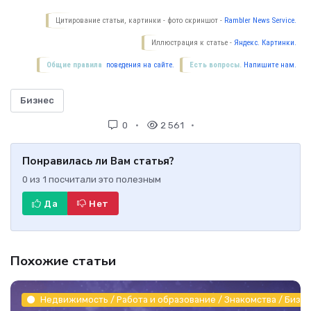
Цитирование статьи, картинки - фото скриншот -
Rambler News Service.
Иллюстрация к статье -
Яндекс. Картинки.
Общие правила
поведения на сайте.
Есть вопросы.
Напишите нам.
Бизнес
0
2 561
Понравилась ли Вам статья?
0
из
1
посчитали это полезным
Да
Нет
Похожие статьи
Недвижимость / Работа и образование / Знакомства / Бизне