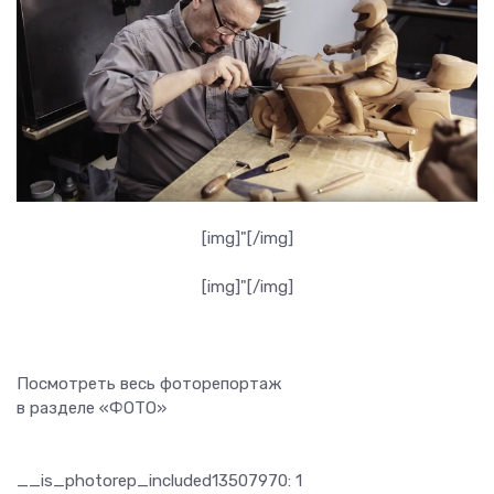
[img]"[/img]
[img]"[/img]
Посмотреть весь фоторепортаж
в разделе «ФОТО»
__is_photorep_included13507970: 1