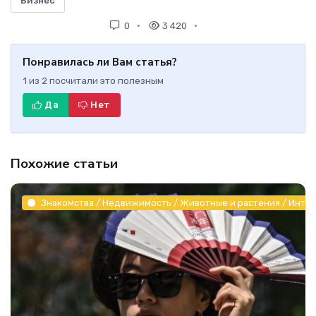
Бизнес
0
3 420
Понравилась ли Вам статья?
1
из
2
посчитали это полезным
Да
Нет
Похожие статьи
Знакомства / Недвижимость / Животные и растения / Инте