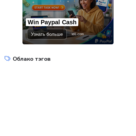
Win Paypal Cash
Узнать больше
ldl1.com
Облако тэгов
Интернет технологии
Компьютеры и интернет
на
Показать все теги
ДОБАВИТЬ БАННЕР