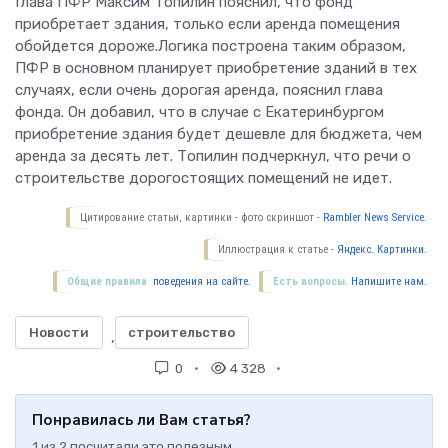
Глава ПФР Максим Топилин пояснил, что фонд
приобретает здания, только если аренда помещения
обойдется дороже.Логика построена таким образом,
ПФР в основном планирует приобретение зданий в тех
случаях, если очень дорогая аренда, пояснил глава
фонда. Он добавил, что в случае с Екатеринбургом
приобретение здания будет дешевле для бюджета, чем
аренда за десять лет. Топилин подчеркнул, что речи о
строительстве дорогостоящих помещений не идет.
Цитирование статьи, картинки - фото скриншот -
Rambler News Service.
Иллюстрация к статье -
Яндекс. Картинки.
Общие правила
поведения на сайте.
Есть вопросы.
Напишите нам.
Новости
строительство
,
0
4 328
Понравилась ли Вам статья?
1
из
2
посчитали это полезным