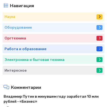
Счетная палата впервые составила свой
01
макропрогноз по экономике России - «Бизнес»
В Госдуме предлагают от балльной системы
02
перейти к пенсионным «рангам» - «Бизнес»
Доходность автокомпаний в России растет на
03
фоне снижения продаж - «Бизнес»
Методы разблокировки Айфон 5s -
04
«Мобильные устройства»
С 1 марта техосмотр начнут фиксировать на
05
камеру - «Автотранспорт»
Навигация
Наука
Оборудование