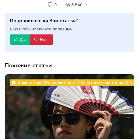
0
5 840
Понравилась ли Вам статья?
0
из
0
посчитали это полезным
Да
Нет
Похожие статьи
Знакомства / Недвижимость / Животные и растения / Инте