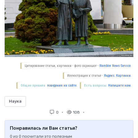
Цитирование статьи, картинки - фото скриншот -
Rambler News Service.
Иллюстрация к статье -
Яндекс. Картинки.
Общие правила
поведения на сайте.
Есть вопросы.
Напишите нам.
Наука
0
108
Понравилась ли Вам статья?
0
из
0
посчитали это полезным