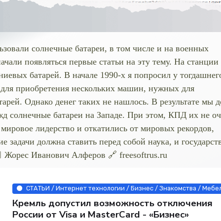
ьзовали солнечные батареи, в том числе и на военных
ачали появляться первые статьи на эту тему. На станции
иевых батарей. В начале 1990-х я попросил у тогдашнег
 для приобретения нескольких машин, нужных для
рей. Однако денег таких не нашлось. В результате мы д
жд солнечные батареи на Западе. При этом, КПД их не о
мировое лидерство и откатились от мировых рекордов,
е задачи должна ставить перед собой наука, и государств
 Жорес Иванович Алферов 🔗 freesoftrus.ru
СТАТЬИ / Интернет технологии / Бизнес / Знакомства / Мебел
Кремль допустил возможность отключения
России от Visa и MasterCard - «Бизнес»