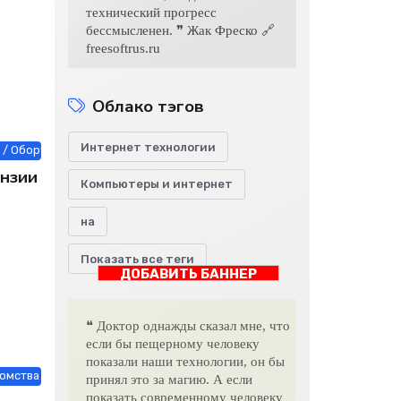
технический прогресс
бессмысленен. ❞ Жак Фреско 🔗
freesoftrus.ru
Облако тэгов
Интернет технологии
/ Оборудование / Работа и образование / Строй материалы / Товары 
ензии
Компьютеры и интернет
на
Показать все теги
ДОБАВИТЬ БАННЕР
❝ Доктор однажды сказал мне, что
если бы пещерному человеку
показали наши технологии, он бы
омства / Мебель, интерьер, обиход / Недвижимость / Оборудование /
принял это за магию. А если
показать современному человеку