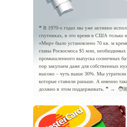
❝ В 1970-х годах мы уже активно испол
спутниках, в это время в США только н
«Мир» было установлено 70 кв. м кремн
главы Роскосмоса $5 млн, необходимых
промышленного выпуска солнечных бата
пор закупаем даже для собственных ну
высоко – чуть выше 30%. Мы утратили 
которые ставили раньше. А именно таки
должно в этом поддерживать. ❞ → 🧑🏼