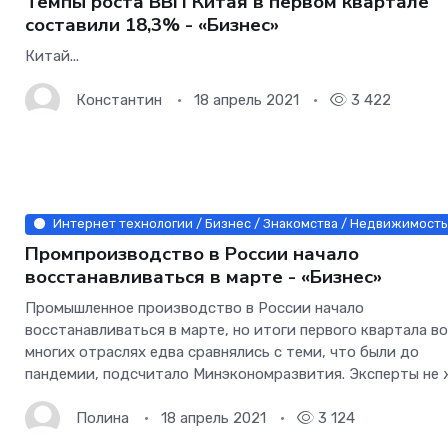
Темпы роста ВВП Китая в первом квартале
составили 18,3% - «Бизнес»
Китай...
Константин
18 апрель 2021
3 422
Интернет технологии / Бизнес / Знакомства / Недвижимость 
Промпроизводство в России начало
восстанавливаться в марте - «Бизнес»
Промышленное производство в России начало
восстанавливаться в марте, но итоги первого квартала в
многих отраслях едва сравнялись с теми, что были до
пандемии, подсчитало Минэкономразвития. Эксперты не
экономического прорыва — тем более на фоне усиливающ
санкций Запада — но отмечают
Полина
18 апрель 2021
3 124