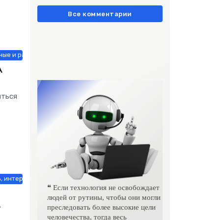
европейски» очень метко
подчеркивает остроту
Все комментарии
ые и растения / Знакомства / Недвижимость / Строй материалы / То
А
иться
, интерьер, обиход / Недвижимость / Строй материалы / Другие нов
❝ Если технология не освобождает
людей от рутины, чтобы они могли
преследовать более высокие цели
человечества, тогда весь