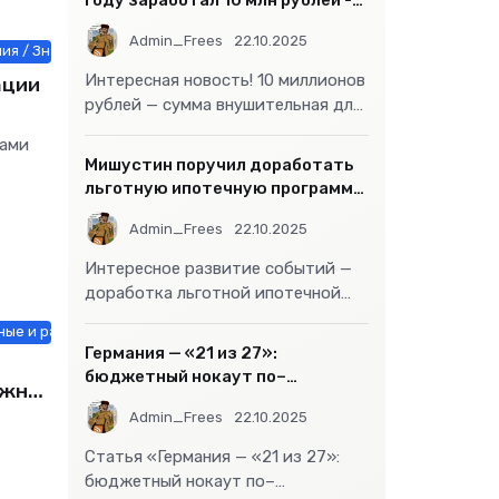
году заработал 10 млн рублей -
«Бизнес»
Admin_Frees
22.10.2025
ия / Знакомства / Недвижимость / Оборудование / Строй материалы 
ации
Интересная новость! 10 миллионов
рублей — сумма внушительная для
большинства россиян, но совсем
нами
не
Мишустин поручил доработать
льготную ипотечную программу
- «Бизнес»
Admin_Frees
22.10.2025
Интересное развитие событий —
доработка льготной ипотечной
программы действительно может
ые и растения / Знакомства / Мебель, интерьер, обиход / Недвижимо
стать
Германия — «21 из 27»:
бюджетный нокаут по–
ужно
европейски
Admin_Frees
22.10.2025
Статья «Германия — «21 из 27»:
бюджетный нокаут по–