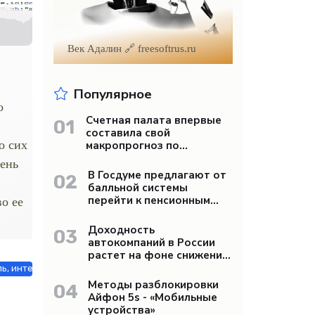
Век Адалин 🔗 freesoftrus.ru
Популярное
о
Счетная палата впервые
01
составила свой
о сих
макропрогноз по
экономике России -
чень
«Бизнес»
В Госдуме предлагают от
02
балльной системы
перейти к пенсионным
о ее
«рангам» - «Бизнес»
Доходность
03
автокомпаний в России
растет на фоне снижения
продаж - «Бизнес»
ь, интерьер, обиход / Недвижимость / Работа и образование / Строй 
Методы разблокировки
04
Айфон 5s - «Мобильные
устройства»