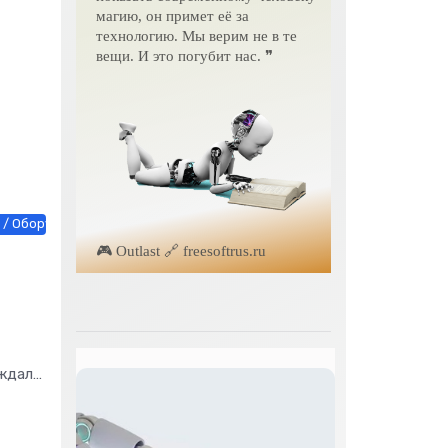
магию, он примет её за
технологию. Мы верим не в те
вещи. И это погубит нас. ❞
/ Оборудование / Строй материалы / Товары / Услуги / Другие новос
🎮 Outlast 🔗 freesoftrus.ru
о
 ждали
ихся