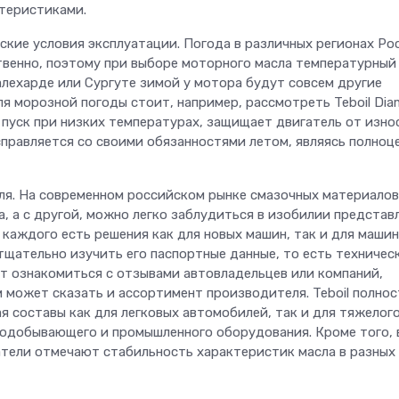
ктеристиками.
кие условия эксплуатации. Погода в различных регионах Ро
ственно, поэтому при выборе моторного масла температурный
алехарде или Сургуте зимой у мотора будут совсем другие
ля морозной погоды стоит, например, рассмотреть Teboil Di
 пуск при низких температурах, защищает двигатель от изно
справляется со своими обязанностями летом, являясь полноц
я. На современном российском рынке смазочных материалов,
, а с другой, можно легко заблудиться в изобилии представ
 каждого есть решения как для новых машин, так и для машин
тщательно изучить его паспортные данные, то есть техничес
ет ознакомиться с отзывами автовладельцев или компаний,
м может сказать и ассортимент производителя. Teboil полно
я составы как для легковых автомобилей, так и для тяжелог
нодобывающего и промышленного оборудования. Кроме того, 
тели отмечают стабильность характеристик масла в разных