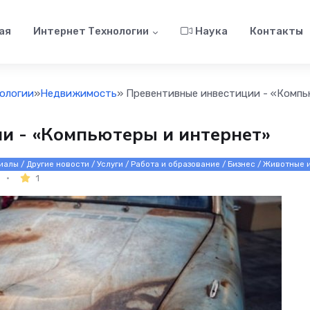
ая
Интернет Технологии
Наука
Контакты
ологии
»
Недвижимость
» Превентивные инвестиции - «Компь
и - «Компьютеры и интернет»
алы / Другие новости / Услуги / Работа и образование / Бизнес / Животные 
1