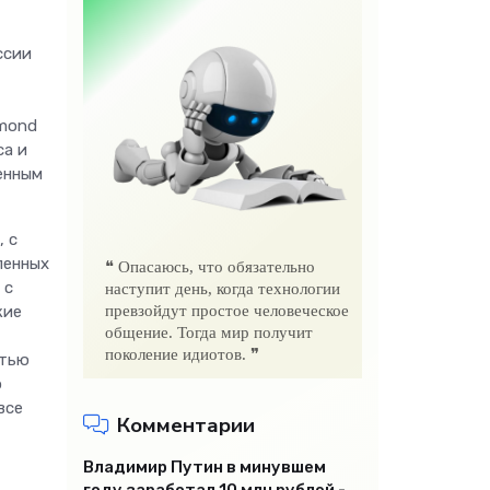
ссии
amond
са и
енным
 с
ленных
❝ Опасаюсь, что обязательно
 с
наступит день, когда технологии
кие
превзойдут простое человеческое
общение. Тогда мир получит
поколение идиотов. ❞
стью
о
все
Комментарии
Владимир Путин в минувшем