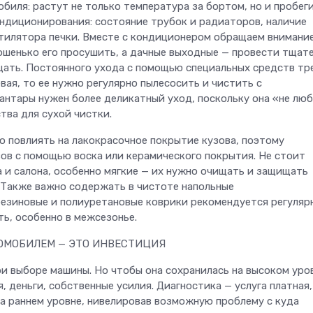
биля: растут не только температура за бортом, но и пробеги
ндиционирования: состояние трубок и радиаторов, наличие
нтилятора печки. Вместе с кондиционером обращаем внимание
ошенько его просушить, а дачные выходные — провести тщат
щать. Постоянного ухода с помощью специальных средств т
вая, то ее нужно регулярно пылесосить и чистить с
антары нужен более деликатный уход, поскольку она «не лю
тва для сухой чистки.
о повлиять на лакокрасочное покрытие кузова, поэтому
ов с помощью воска или керамического покрытия. Не стоит
 и салона, особенно мягкие — их нужно очищать и защищать
Также важно содержать в чистоте напольные
 резиновые и полиуретановые коврики рекомендуется регуляр
ть, особенно в межсезонье.
ТОМОБИЛЕМ — ЭТО ИНВЕСТИЦИЯ
и выборе машины. Но чтобы она сохранилась на высоком уров
 деньги, собственные усилия. Диагностика — услуга платная,
на раннем уровне, нивелировав возможную проблему с куда