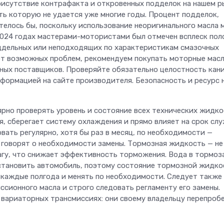
рисутствие контрафакта и откровенных подделок на нашем р
ть которую не удается уже многие годы. Процент подделок,
хотелось бы, поскольку использование неоригинального масла
2024 годах мастерами-мотористами был отмечен всплеск пол
оддельных или неподходящих по характеристикам смазочных
от возможных проблем, рекомендуем покупать моторные мас
ных поставщиков. Проверяйте обязательно целостность кан
нформацией на сайте производителя. Безопасность и ресурс 
рно проверять уровень и состояние всех технических жидко
, сберегает систему охлаждения и прямо влияет на срок сл
вать регулярно, хотя бы раз в месяц, по необходимости —
 говорят о необходимости замены. Тормозная жидкость — не
агу, что снижает эффективность торможения. Вода в тормоз
становить автомобиль, поэтому состояние тормозной жидко
каждые полгода и менять по необходимости. Следует также
сионного масла и строго следовать регламенту его замены.
 вариаторных трансмиссиях: они своему владельцу перепробе