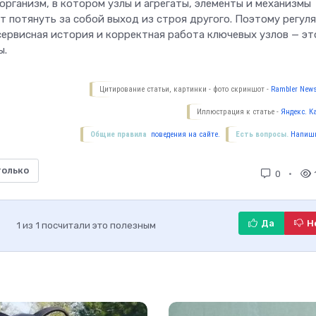
рганизм, в котором узлы и агрегаты, элементы и механизмы
т потянуть за собой выход из строя другого. Поэтому регул
сервисная история и корректная работа ключевых узлов — эт
ы.
Цитирование статьи, картинки - фото скриншот -
Rambler News
Иллюстрация к статье -
Яндекс. К
Общие правила
поведения на сайте.
Есть вопросы.
Напиши
только
0
Да
Н
1
из
1
посчитали это полезным