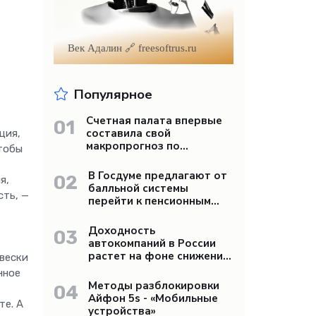
Век Адалин 🔗 freesoftrus.ru
Популярное
Счетная палата впервые
01
составила свой
ция,
макропрогноз по
Чтобы
экономике России -
«Бизнес»
В Госдуме предлагают от
02
я,
балльной системы
сть, —
перейти к пенсионным
«рангам» - «Бизнес»
Доходность
03
автокомпаний в России
растет на фоне снижения
двески
продаж - «Бизнес»
нное
Методы разблокировки
04
Айфон 5s - «Мобильные
те. А
устройства»