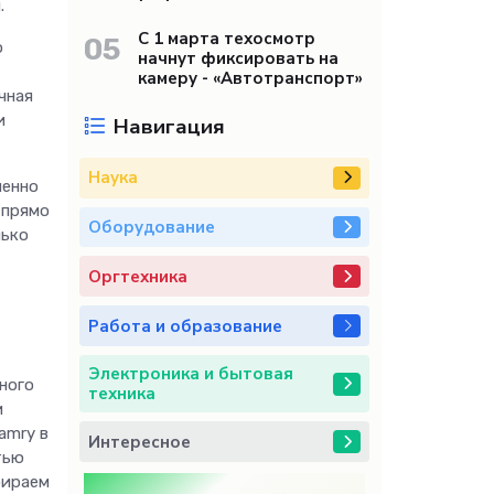
.
С 1 марта техосмотр
05
о
начнут фиксировать на
камеру - «Автотранспорт»
чная
и
Навигация
Наука
менно
 прямо
Оборудование
лько
Оргтехника
Работа и образование
Электроника и бытовая
ного
техника
и
amry в
Интересное
тью
бираем