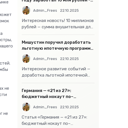
году заработал 10 млн рублей -
ынке
«Бизнес»
Admin_Frees
22.10.2025
 может
Интересная новость! 10 миллионов
омок
рублей — сумма внушительная для
большинства россиян, но совсем
ла
не
истры,
Мишустин поручил доработать
нашего
льготную ипотечную программу
- «Бизнес»
Admin_Frees
22.10.2025
стей.
Интересное развитие событий —
ужбы
доработка льготной ипотечной
программы действительно может
стать
ах не
Германия — «21 из 27»:
сти
бюджетный нокаут по–
европейски
Admin_Frees
22.10.2025
г не
Статья «Германия — «21 из 27»:
бюджетный нокаут по–