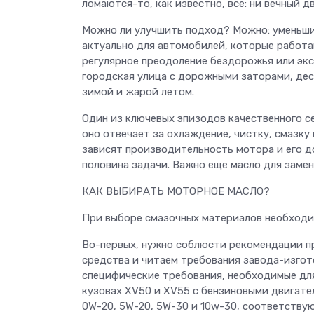
ломаются-то, как известно, все: ни вечный д
Можно ли улучшить подход? Можно: уменьшит
актуально для автомобилей, которые работаю
регулярное преодоление бездорожья или эксп
городская улица с дорожными заторами, де
зимой и жарой летом.
Один из ключевых эпизодов качественного с
оно отвечает за охлаждение, чистку, смазку
зависят производительность мотора и его д
половина задачи. Важно еще масло для замен
КАК ВЫБИРАТЬ МОТОРНОЕ МАСЛО?
При выборе смазочных материалов необходи
Во-первых, нужно соблюсти рекомендации п
средства и читаем требования завода-изгото
специфические требования, необходимые для
кузовах XV50 и XV55 с бензиновыми двигател
0W-20, 5W-20, 5W-30 и 10w-30, соответствую