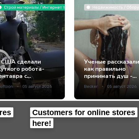
 растения / Интернет технологии
Строй материалы / Интернет технологии
Недвижимость / Оборуд
 США сделали
Ученые рассказали
уткого робота-
как правильно
ентавра с
принимать душ -
нструментами
Наука.
oftoon
05 август 2026
Becker
05 август 2026
место рук - Наука.
res
Customers for online stores
here!