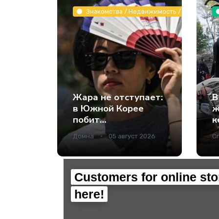
Знакомства / Недвижимость / Животные и
Жара не отступает:
В
в Южной Корее
ж
побит
к
температурный
и
Домна
05 август 2026
Cr
рекорд за всю
в
историю
наблюдений -
Наука.
Customers for online sto
here!