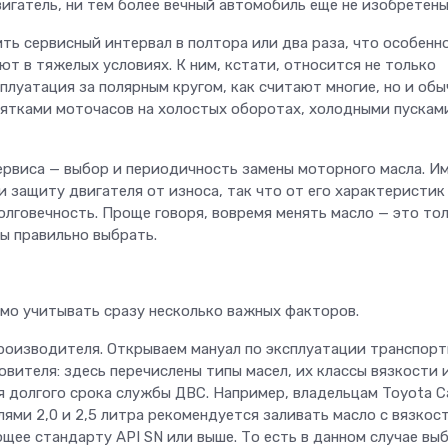
вигатель, ни тем более вечный автомобиль еще не изобретены
ь сервисный интервал в полтора или два раза, что особенн
т в тяжелых условиях. К ним, кстати, относится не только
луатация за полярным кругом, как считают многие, но и обы
сятками моточасов на холостых оборотах, холодными пускам
ервиса — выбор и периодичность замены моторного масла. И
 и защиту двигателя от износа, так что от его характеристик
олговечность. Проще говоря, вовремя менять масло — это то
ы правильно выбрать.
мо учитывать сразу несколько важных факторов.
роизводителя. Открываем мануал по эксплуатации транспорт
вителя: здесь перечислены типы масел, их классы вязкости 
 долгого срока службы ДВС. Например, владельцам Toyota C
ями 2,0 и 2,5 литра рекомендуется заливать масло с вязкос
щее стандарту API SN или выше. То есть в данном случае вы