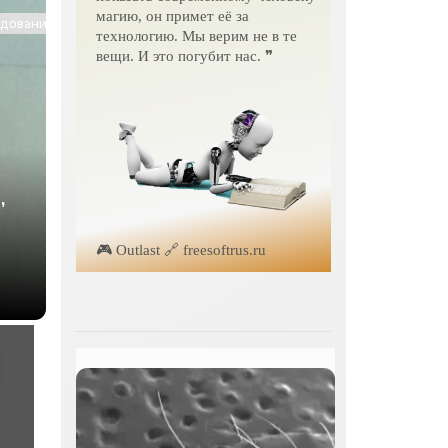
магию, он примет её за
ование / Другие новости / Знакомства / Интернет технологии
технологию. Мы верим не в те
вещи. И это погубит нас. ❞
,
🎮 Outlast 🔗 freesoftrus.ru