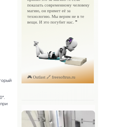
показать современному человеку
магию, он примет её за
технологию. Мы верим не в те
вещи. И это погубит нас. ❞
🎮 Outlast 🔗 freesoftrus.ru
оторый
0°.
 при