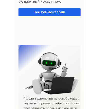
бюджетный нокаут по–
европейски» очень метко
подчеркивает остроту
Все комментарии
❝ Если технология не освобождает
людей от рутины, чтобы они могли
преследовать более высокие цели