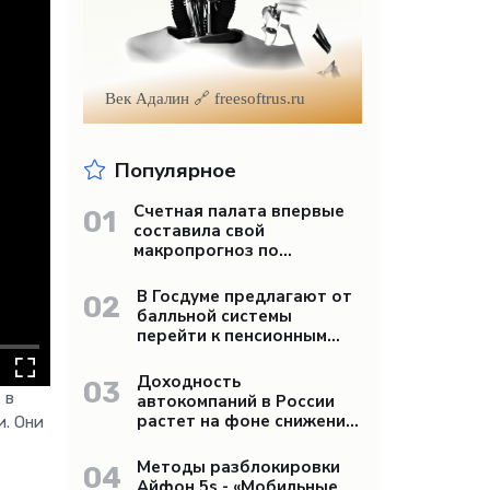
Век Адалин 🔗 freesoftrus.ru
Популярное
Счетная палата впервые
01
составила свой
макропрогноз по
экономике России -
«Бизнес»
В Госдуме предлагают от
02
балльной системы
перейти к пенсионным
«рангам» - «Бизнес»
Доходность
03
 в
автокомпаний в России
растет на фоне снижения
и. Они
продаж - «Бизнес»
Методы разблокировки
04
Айфон 5s - «Мобильные