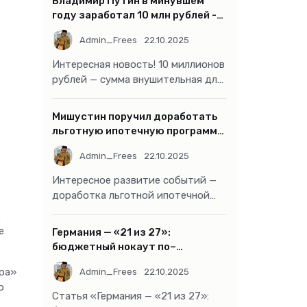
Владимир Путин в минувшем
году заработал 10 млн рублей -
«Бизнес»
Admin_Frees
22.10.2025
Интересная новость! 10 миллионов
рублей — сумма внушительная для
большинства россиян, но совсем
не
Мишустин поручил доработать
льготную ипотечную программу
- «Бизнес»
Admin_Frees
22.10.2025
Интересное развитие событий —
доработка льготной ипотечной
программы действительно может
.
стать
е
Германия — «21 из 27»:
бюджетный нокаут по–
европейски
ра»
Admin_Frees
22.10.2025
о
Статья «Германия — «21 из 27»: