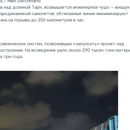
 / Mike Switzerland
в над долиной Тарн, возвышается инженерное чудо — виадук
 аэродинамикой самолетов: обтекаемые линии минимизируют
ана на порывы до 250 километров в час.
равлических систем, позволивших «запускать» пролет над
тостроении. На возведение ушло около 290 тысяч тонн матер
а три года.