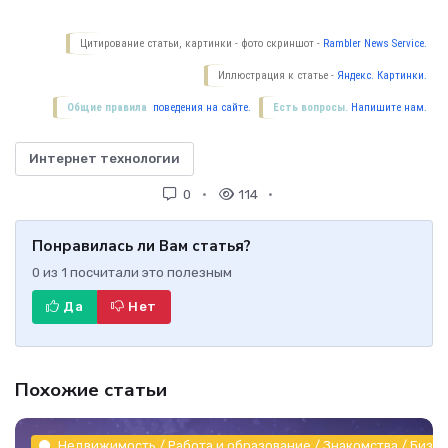
Цитирование статьи, картинки - фото скриншот -
Rambler News Service.
Иллюстрация к статье -
Яндекс. Картинки.
Общие правила
поведения на сайте.
Есть вопросы.
Напишите нам.
Интернет технологии
0
114
Понравилась ли Вам статья?
0
из
1
посчитали это полезным
Да
Нет
Похожие статьи
Недвижимость / Работа и образование / Знакомства / Бизне