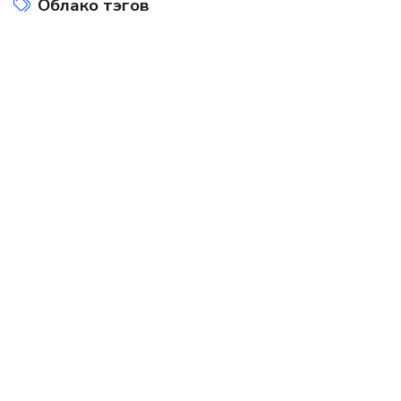
Облако тэгов
Интернет технологии
Компьютеры и интернет
на
Показать все теги
ДОБАВИТЬ БАННЕР
Интернет технологии и наука
Интернет-технологии и наука: союз, который меняет
будущее