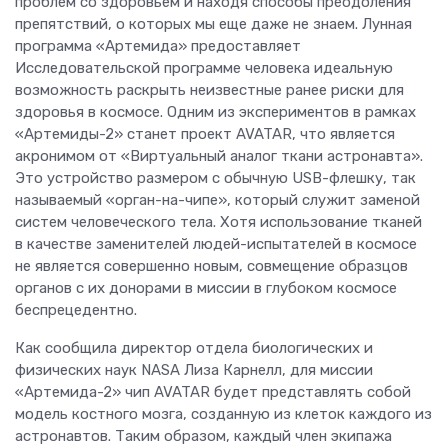
проблем со здоровьем и находя способы преодоления
препятствий, о которых мы еще даже не знаем. Лунная
программа «Артемида» предоставляет
Исследовательской программе человека идеальную
возможность раскрыть неизвестные ранее риски для
здоровья в космосе. Одним из экспериментов в рамках
«Артемиды-2» станет проект AVATAR, что является
акронимом от «Виртуальный аналог ткани астронавта».
Это устройство размером с обычную USB-флешку, так
называемый «орган-на-чипе», который служит заменой
систем человеческого тела. Хотя использование тканей
в качестве заменителей людей-испытателей в космосе
не является совершенно новым, совмещение образцов
органов с их донорами в миссии в глубоком космосе
беспрецедентно.
Как сообщила директор отдела биологических и
физических наук NASA Лиза Карнелл, для миссии
«Артемида-2» чип AVATAR будет представлять собой
модель костного мозга, созданную из клеток каждого из
астронавтов. Таким образом, каждый член экипажа