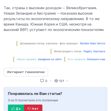
Так, страны с высоким доходом — Великобритания,
Новая Зеландия и Австралия — показали высокие
результаты по экологическому направлению. В то же
время Канада, Южная Корея и США, несмотря на
высокий ВВП, уступают по экологическим показателям.
Цитирование статьи, картинки - фото скриншот -
Rambler News Service.
Иллюстрация к статье -
Яндекс. Картинки.
Общие правила
поведения на сайте.
Есть вопросы.
Напишите нам.
Интернет технологии
0
121
Понравилась ли Вам статья?
0
из
0
посчитали это полезным
Да
Нет