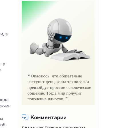
и, а
, у
е
❝ Опасаюсь, что обязательно
наступит день, когда технологии
превзойдут простое человеческое
общение. Тогда мир получит
поколение идиотов. ❞
реда.
ужчин
Комментарии
из
 об