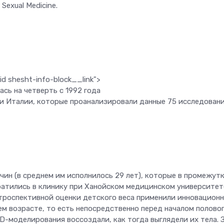
Sexual Medicine.
d shesht-info-block__link">
ась на четверть с 1992 года
и Италии, которые проанализировали данные 75 исследовани
ин (в среднем им исполнилось 29 лет), которые в промежут
ратились в клинику при Ханойском медицинском университет
троспективной оценки детского веса применили инновацион
ем возрасте, то есть непосредственно перед началом полово
D-моделирования воссоздали, как тогда выглядели их тела. 