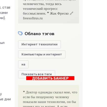
человечества, тогда весь
, став
технический прогресс
иками
бессмысленен. ❞ Жак Фреско 🔗
ии).
freesoftrus.ru
Облако тэгов
был
Интернет технологии
Компьютеры и интернет
на
Показать все теги
ДОБАВИТЬ БАННЕР
❝ Доктор однажды сказал мне, что
у
если бы пещерному человеку
ые дни
показали наши технологии, он бы
принял это за магию. А если