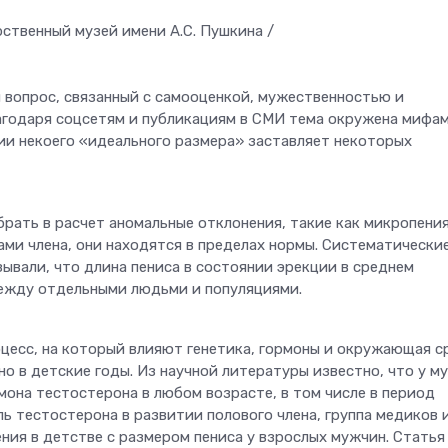
ственный музей имени А.С. Пушкина /
 вопрос, связанный с самооценкой, мужественностью и
годаря соцсетям и публикациям в СМИ тема окружена мифам
ии некоего «идеального размера» заставляет некоторых
брать в расчет аномальные отклонения, такие как микропения
ми члена, они находятся в пределах нормы. Систематически
ывали, что длина пениса в состоянии эрекции в среднем
между отдельными людьми и популяциями.
оцесс, на который влияют генетика, гормоны и окружающая с
о в детские годы. Из научной литературы известно, что у м
она тестостерона в любом возрасте, в том числе в период
ь тестостерона в развитии полового члена, группа медиков 
ния в детстве с размером пениса у взрослых мужчин. Статья