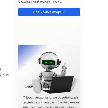
бюджетный нокаут по–
европейски» очень метко
подчеркивает остроту
Все комментарии
и
у них
❝ Если технология не освобождает
людей от рутины, чтобы они могли
преследовать более высокие цели