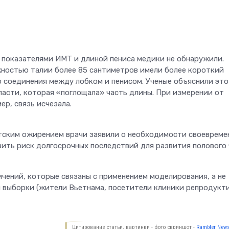
показателями ИМТ и длиной пениса медики не обнаружили.
жностью талии более 85 сантиметров имели более короткий
 соединения между лобком и пенисом. Ученые объяснили это
асти, которая «поглощала» часть длины. При измерении от
р, связь исчезала.
етским ожирением врачи заявили о необходимости своевреме
зить риск долгосрочных последствий для развития полового 
ичений, которые связаны с применением моделирования, а не
и выборки (жители Вьетнама, посетители клиники репродукт
Цитирование статьи, картинки - фото скриншот -
Rambler News