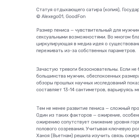
Статуя отдыхающего сатира (копия), Государ
© Alexego01, GoodFon
Размер пениса — чувствительный для мужчин
сексуальными возможностями. Во многом бла
циркулирующая в медиа идея о существован
переживать из-за собственных параметров.
Зачастую тревоги безосновательны. Если не 
большинства мужчин, обеспокоенных размера
обзоры прошлых научных исследований показ
составляет 13-14 сантиметров, варьируясь 
Тем не менее развитие пениса — сложный пр
Один из таких факторов — ожирение, особенн
ожирению сопутствует снижение уровня горм
полового созревания. Учитывая ключевую рол
Ханоя (Вьетнам) решила изучить связь ожире