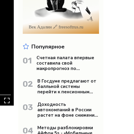
Век Адалин 🔗 freesoftrus.ru
Популярное
Счетная палата впервые
01
составила свой
макропрогноз по
экономике России -
«Бизнес»
В Госдуме предлагают от
02
балльной системы
перейти к пенсионным
«рангам» - «Бизнес»
Доходность
03
автокомпаний в России
растет на фоне снижения
продаж - «Бизнес»
Методы разблокировки
04
Айфон 5s - «Мобильные