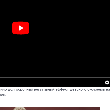
вило долгосрочный негативный эффект детского ожирения на
ин.