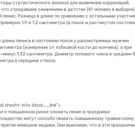
тоды статистического анализа для выявления корреляций.
что страдавшие ожирением в детстве (41 человек в выборке)
 пенис. Разница в длине по сравнению с остальными участн
римерно 1,9 и 1,2 сантиметра (в покое и растянутом состоян
м длина пениса в состоянии покоя у рассмотренных мужчин
антиметра (измерение от лобковой кости до кончика), а при
-минус 1,32 сантиметра. Диаметр полового члена в среднем 
иметра в середине ствола.
d shesht-info-block__link">
и о повышенном риске сломать пенис в праздники
Рождество могут способствовать повышенному травматизму 
ерегли немецкие медики. Они выяснили, что в эти праздничн