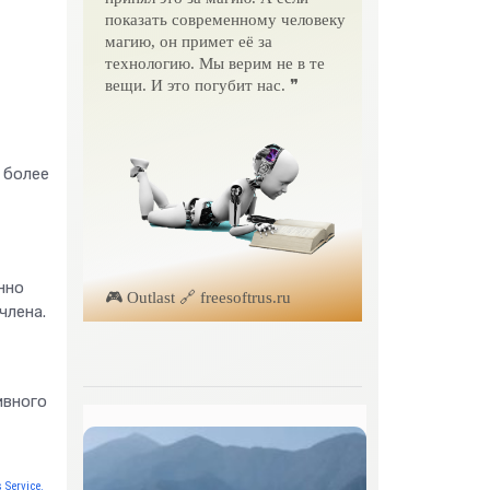
показать современному человеку
магию, он примет её за
технологию. Мы верим не в те
вещи. И это погубит нас. ❞
 более
нно
🎮 Outlast 🔗 freesoftrus.ru
члена.
ивного
 Service.