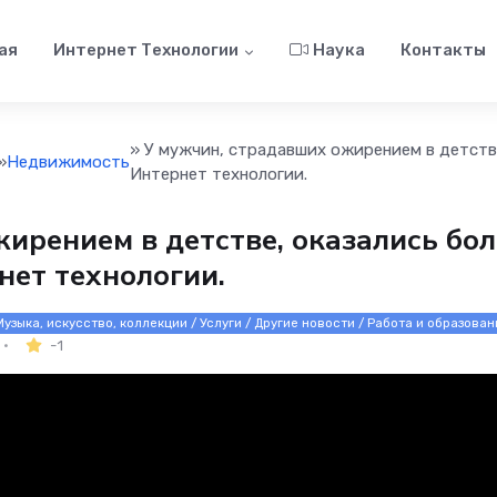
ая
Интернет Технологии
Наука
Контакты
» У мужчин, страдавших ожирением в детстве
»
Недвижимость
Интернет технологии.
ирением в детстве, оказались бол
нет технологии.
узыка, искусство, коллекции / Услуги / Другие новости / Работа и образова
-1