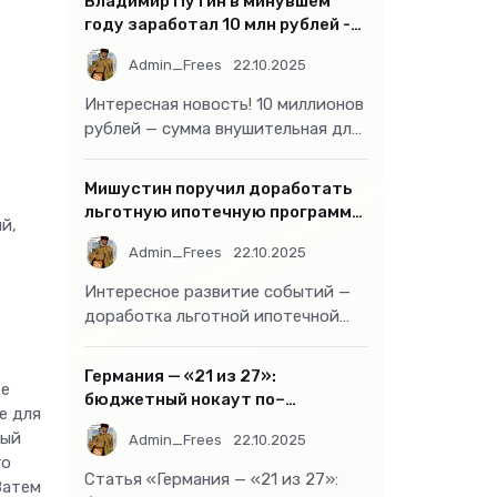
Владимир Путин в минувшем
году заработал 10 млн рублей -
«Бизнес»
Admin_Frees
22.10.2025
Интересная новость! 10 миллионов
рублей — сумма внушительная для
большинства россиян, но совсем
не
Мишустин поручил доработать
льготную ипотечную программу
й,
- «Бизнес»
Admin_Frees
22.10.2025
Интересное развитие событий —
доработка льготной ипотечной
программы действительно может
стать
Германия — «21 из 27»:
ке
бюджетный нокаут по–
е для
европейски
ный
Admin_Frees
22.10.2025
го
Статья «Германия — «21 из 27»:
Затем