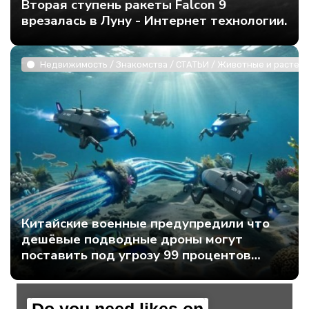
Вторая ступень ракеты Falcon 9
врезалась в Луну - Интернет технологии.
Недвижимость / Знакомства / СТАТЬИ / Животные и растени
Китайские военные предупредили что
дешёвые подводные дроны могут
поставить под угрозу 99 процентов
мирового интернет-трафика - Интернет
технологии.
Do you need likes on