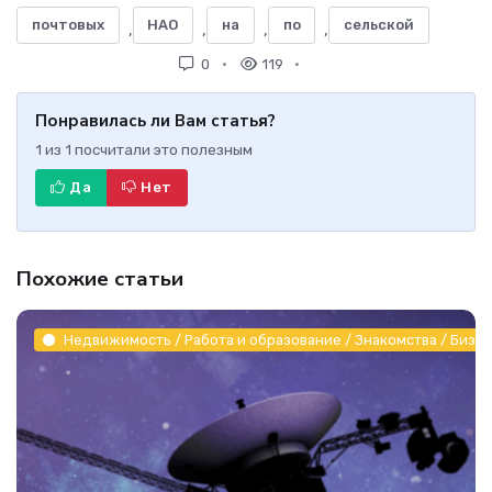
почтовых
НАО
на
по
сельской
,
,
,
,
0
119
Понравилась ли Вам статья?
1
из
1
посчитали это полезным
Да
Нет
Похожие статьи
Недвижимость / Работа и образование / Знакомства / Бизне