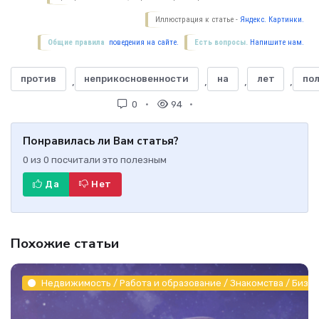
Иллюстрация к статье -
Яндекс. Картинки.
Общие правила
поведения на сайте.
Есть вопросы.
Напишите нам.
против
неприкосновенности
на
лет
по
,
,
,
,
0
94
Понравилась ли Вам статья?
0
из
0
посчитали это полезным
Да
Нет
Похожие статьи
Недвижимость / Работа и образование / Знакомства / Бизне