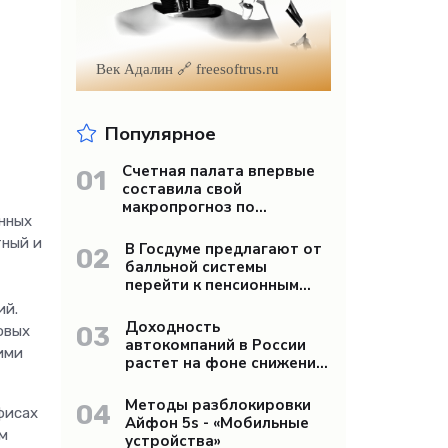
Век Адалин 🔗 freesoftrus.ru
Популярное
Счетная палата впервые
01
составила свой
макропрогноз по
нных
экономике России -
«Бизнес»
тный и
В Госдуме предлагают от
02
балльной системы
перейти к пенсионным
«рангам» - «Бизнес»
ий.
Доходность
03
овых
автокомпаний в России
ими
растет на фоне снижения
продаж - «Бизнес»
Методы разблокировки
04
фисах
Айфон 5s - «Мобильные
ым
устройства»