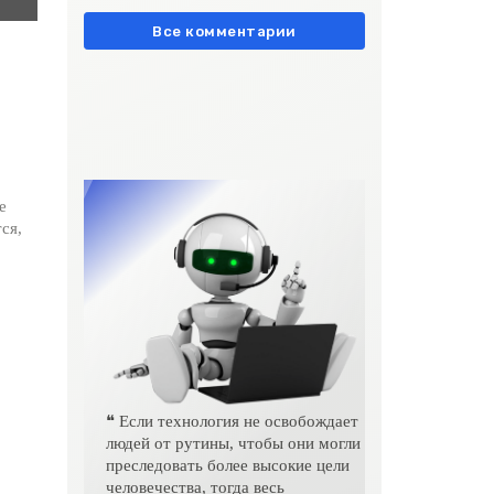
европейски» очень метко
подчеркивает остроту
Все комментарии
е
ся,
❝ Если технология не освобождает
людей от рутины, чтобы они могли
преследовать более высокие цели
человечества, тогда весь