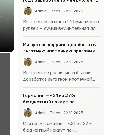
году заработал 10 млн рублей -
«Бизнес»
Admin_Frees
22.10.2025
,
Интересная новость! 10 миллионов
рублей — сумма внушительная для
большинства россиян, но совсем
не
Мишустин поручил доработать
льготную ипотечную программу
- «Бизнес»
Admin_Frees
22.10.2025
Интересное развитие событий —
доработка льготной ипотечной
программы действительно может
стать
Германия — «21 из 27»:
бюджетный нокаут по–
европейски
Admin_Frees
22.10.2025
Статья «Германия — «21 из 27»:
бюджетный нокаут по–