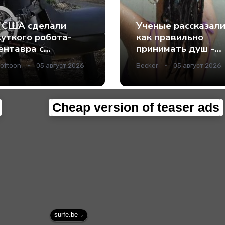
 США сделали
Ученые рассказали
уткого робота-
как правильно
ентавра с
принимать душ -
нструментами
Наука.
oftoon
05 август 2026
Becker
05 август 2026
место рук - Наука.
Cheap version of teaser ads
surfe.be