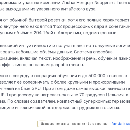
принимали участие компании Zhuhai Hengqin Neogenint Techn
нные выходцами из указанного китайского вуза.
 от обычной бытовой розетки, хотя его полные характерист
 внутри него находятся 1152 процессорных ядра в сочетании
купным объёмом 204 Тбайт. Алгоритмы, подсмотренные
 высокой интуитивности и получать внятно толкуемые логич
ьзовать небольшие объёмы данных. Система способна
мацией, включая текст, изображения и речь, обучение язык
эффективно, по словам разработчиков.
нов в секунду в операциях обучения и до 500 000 токенов в
озволяет её соперничать с более крупными и прожорливыми
телей на базе GPU. При этом даже самая высокая вычислите
IE-1 процессору не нагреваться выше 70 градусов Цельсия, а
ума. По словам создателей, компактный суперкомпьютер мож
дицине и технической поддержке сотрудников в офисах.
Цитирование статьи, картинки - фото скриншот -
Rambler News