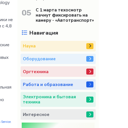
ology
С 1 марта техосмотр
05
начнут фиксировать на
ики не
камеру - «Автотранспорт»
 с 4,8
Навигация
еские
Наука
овых
Оборудование
Оргтехника
Работа и образование
льная
Электроника и бытовая
но
техника
Интересное
 Service.