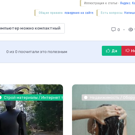
Иллюстрация к статье -
Яндекс. К
Общие правила
поведения на сайте.
Есть вопросы.
Напиши
ркомпьютер можно компактный
0
Да
Н
0
из
0
посчитали это полезным
 растения / Интернет технологии
Строй материалы / Интернет технологии
Недвижимость / Оборуд