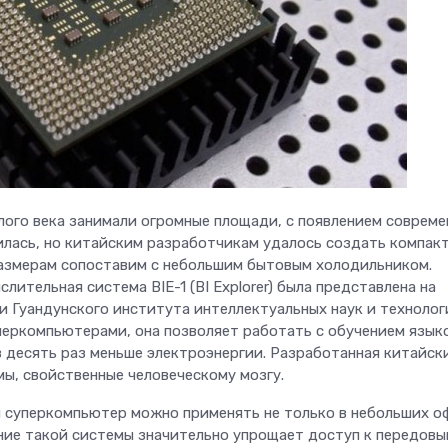
ого века занимали огромные площади, с появлением совреме
лась, но китайским разработчикам удалось создать компак
азмерам сопоставим с небольшим бытовым холодильником.
лительная система BIE-1 (BI Explorer) была представлена на
 Гуандунского института интеллектуальных наук и технолог
перкомпьютерами, она позволяет работать с обучением язык
в десять раз меньше электроэнергии. Разработанная китайск
мы, свойственные человеческому мозгу.
й суперкомпьютер можно применять не только в небольших о
ение такой системы значительно упрощает доступ к передов