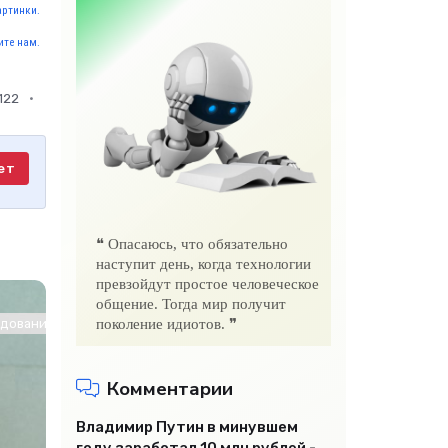
артинки.
те нам.
122
ет
❝ Опасаюсь, что обязательно
наступит день, когда технологии
превзойдут простое человеческое
общение. Тогда мир получит
ование / Другие новости / Знакомства / Интернет технологии
поколение идиотов. ❞
Комментарии
Владимир Путин в минувшем