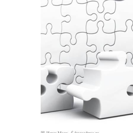
🏼 Илон Маск 🔗 freesoftrus.ru