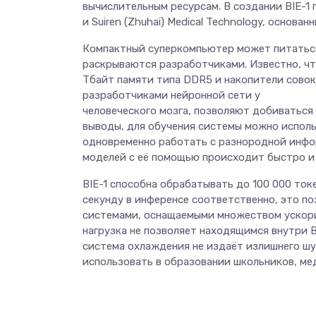
вычислительным ресурсам. В создании BIE-1 
и Suiren (Zhuhai) Medical Technology, основа
Компактный суперкомпьютер может питаться
раскрываются разработчиками. Известно, что
Тбайт памяти типа DDR5 и накопители сово
разработчиками нейронной сети у
человеческого мозга, позволяют добиваться
выводы, для обучения системы можно испол
одновременно работать с разнородной инфор
моделей с её помощью происходит быстро и 
BIE-1 способна обрабатывать до 100 000 токе
секунду в инференсе соответственно, это п
системами, оснащаемыми множеством ускори
нагрузка не позволяет находящимся внутри B
система охлаждения не издаёт излишнего ш
использовать в образовании школьников, ме