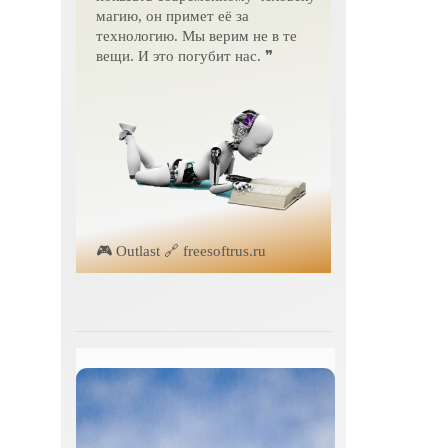
магию, он примет её за
технологию. Мы верим не в те
вещи. И это погубит нас. ❞
🎮 Outlast 🔗 freesoftrus.ru