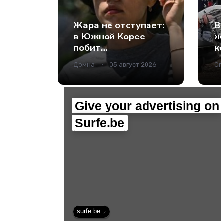
Жара не отступает:
В
в Южной Корее
ж
побит
к
температурный
и
Домна
05 август 2026
Cr
рекорд за всю
в
историю
наблюдений -
Наука.
Give your advertising on
Surfe.be
surfe.be