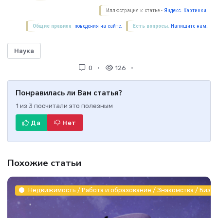
Иллюстрация к статье -
Яндекс. Картинки.
Общие правила
поведения на сайте.
Есть вопросы.
Напишите нам.
Наука
0
126
Понравилась ли Вам статья?
1
из
3
посчитали это полезным
Да
Нет
Похожие статьи
Недвижимость / Работа и образование / Знакомства / Бизне