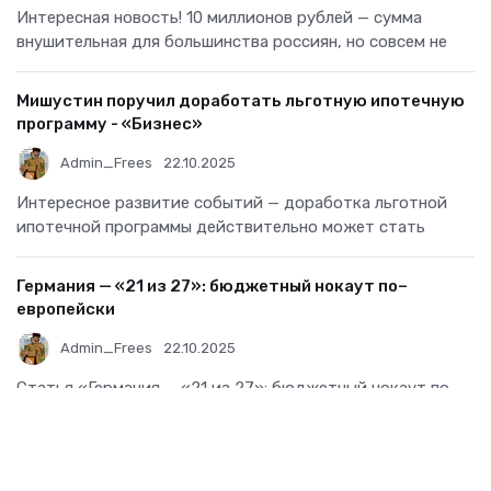
Интересная новость! 10 миллионов рублей — сумма
внушительная для большинства россиян, но совсем не
Мишустин поручил доработать льготную ипотечную
программу - «Бизнес»
Admin_Frees
22.10.2025
Интересное развитие событий — доработка льготной
ипотечной программы действительно может стать
Германия — «21 из 27»: бюджетный нокаут по–
европейски
Admin_Frees
22.10.2025
Статья «Германия — «21 из 27»: бюджетный нокаут по–
европейски» очень метко подчеркивает остроту
Все комментарии