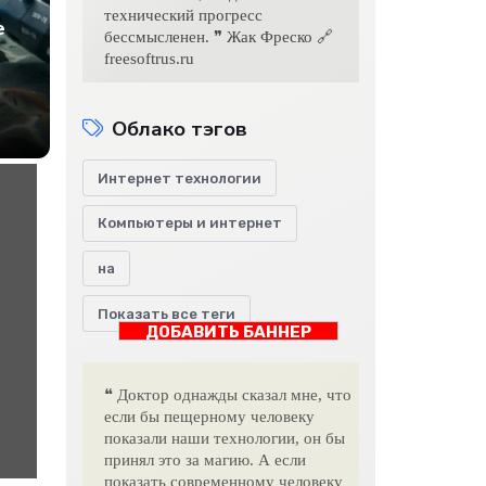
технический прогресс
е
бессмысленен. ❞ Жак Фреско 🔗
freesoftrus.ru
Облако тэгов
Интернет технологии
т-
ет
Компьютеры и интернет
на
Показать все теги
ДОБАВИТЬ БАННЕР
❝ Доктор однажды сказал мне, что
если бы пещерному человеку
показали наши технологии, он бы
принял это за магию. А если
показать современному человеку