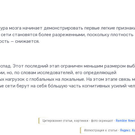
тура мозга начинает демонстрировать первые легкие признак
 сети становятся более разреженными, поскольку плотность
ость — снижается.
спад. Этот последний этап ограничен меньшим размером вы
и, но, по словам исследователей, его определяющей
 нагрузок с глобальных на локальные. На этом этапе связь 
е сети берут на себя бо́льшую часть когнитивных усилий чел
Цитирование статьи, картинки - фото скриншот -
Rambler News
Иллюстрация к статье -
Яндекс. К