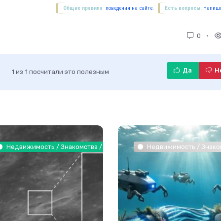
Общие правила
поведения на сайте.
Есть вопросы.
Напиши
0
Да
Н
1
из
1
посчитали это полезным
накомства / Бизнес / Другие новости / Оборудование / Интернет те
Недвижимость / Знакомства / Товары / Интернет технологии
Недвижимость / Знаком