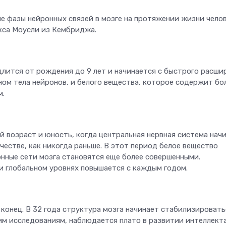
е фазы нейронных связей в мозге на протяжении жизни челов
кса Моусли из Кембриджа.
длится от рождения до 9 лет и начинается с быстрого расши
ном тела нейронов, и белого вещества, которое содержит бо
м.
й возраст и юность, когда центральная нервная система нач
естве, как никогда раньше. В этот период белое вещество
онные сети мозга становятся еще более совершенными.
и глобальном уровнях повышается с каждым годом.
онец. В 32 года структура мозга начинает стабилизировать
угим исследованиям, наблюдается плато в развитии интеллект