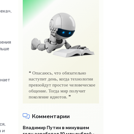
ека»,
рения
льше
❝ Опасаюсь, что обязательно
наступит день, когда технологии
инает
превзойдут простое человеческое
общение. Тогда мир получит
поколение идиотов. ❞
Комментарии
ся,
Владимир Путин в минувшем
а и