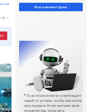
европейски» очень метко
те нам.
подчеркивает остроту
Все комментарии
71
ет
хнологии
ства / СТАТЬИ / Животные и растения / Работа и образование / Инт
❝ Если технология не освобождает
людей от рутины, чтобы они могли
преследовать более высокие цели
человечества, тогда весь