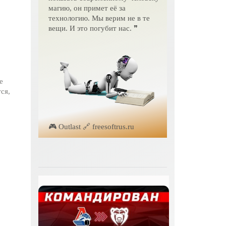
магию, он примет её за
технологию. Мы верим не в те
вещи. И это погубит нас. ❞
е
ся,
🎮 Outlast 🔗 freesoftrus.ru