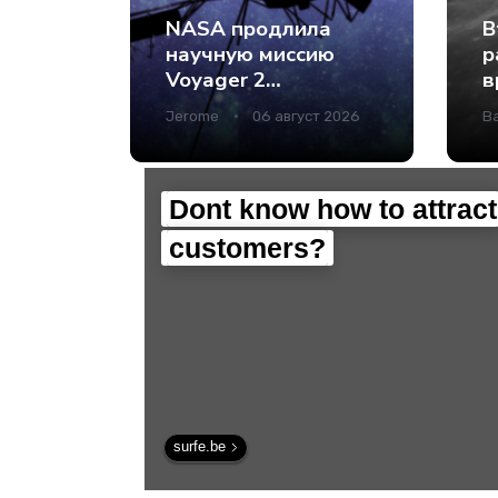
NASA продлила
В
научную миссию
р
Voyager 2
в
благодаря
И
Jerome
06 август 2026
В
модернизации
т
бортовых систем -
Интернет
технологии.
Dont know how to attract
customers?
surfe.be