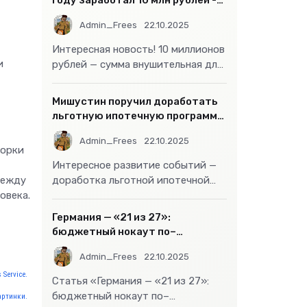
году заработал 10 млн рублей -
«Бизнес»
Admin_Frees
22.10.2025
Интересная новость! 10 миллионов
и
рублей — сумма внушительная для
большинства россиян, но совсем
не
Мишустин поручил доработать
льготную ипотечную программу
- «Бизнес»
Admin_Frees
22.10.2025
борки
Интересное развитие событий —
между
доработка льготной ипотечной
овека.
программы действительно может
стать
Германия — «21 из 27»:
бюджетный нокаут по–
европейски
Admin_Frees
22.10.2025
 Service.
Статья «Германия — «21 из 27»:
бюджетный нокаут по–
артинки.