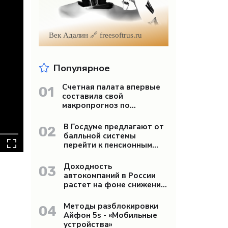
Век Адалин 🔗 freesoftrus.ru
Популярное
Счетная палата впервые
01
составила свой
макропрогноз по
экономике России -
«Бизнес»
В Госдуме предлагают от
02
балльной системы
перейти к пенсионным
«рангам» - «Бизнес»
Доходность
03
автокомпаний в России
растет на фоне снижения
продаж - «Бизнес»
Методы разблокировки
04
Айфон 5s - «Мобильные
устройства»