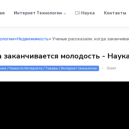
ая
Интернет Технологии
Наука
Контакты
ологии
»
Недвижимость
» Ученые рассказали, когда заканчива
а заканчивается молодость - Наука
Осип
ние / Новости Интернета / Товары / Интернет технологии