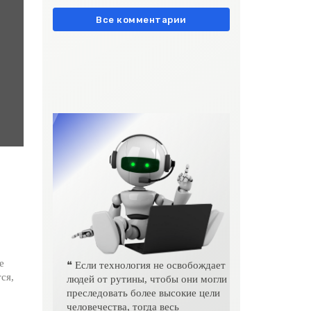
европейски» очень метко
подчеркивает остроту
Все комментарии
е
❝ Если технология не освобождает
ся,
людей от рутины, чтобы они могли
преследовать более высокие цели
человечества, тогда весь