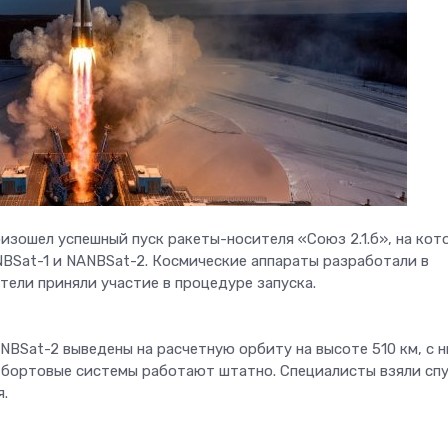
зошел успешный пуск ракеты-носителя «Союз 2.1.б», на кот
BSat-1 и NANBSat-2. Космические аппараты разработали в
тели приняли участие в процедуре запуска.
NBSat-2 выведены на расчетную орбиту на высоте 510 км, с 
е бортовые системы работают штатно. Специалисты взяли сп
я.