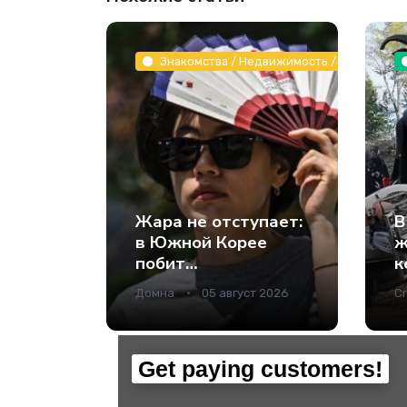
Знакомства / Недвижимость / Животные и
Жара не отступает:
В
в Южной Корее
ж
побит
к
температурный
и
Домна
05 август 2026
Cr
рекорд за всю
в
историю
наблюдений -
Наука.
Get paying customers!