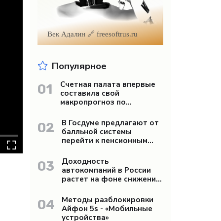
Век Адалин 🔗 freesoftrus.ru
Популярное
Счетная палата впервые
01
составила свой
макропрогноз по
экономике России -
«Бизнес»
В Госдуме предлагают от
02
балльной системы
перейти к пенсионным
«рангам» - «Бизнес»
Доходность
03
автокомпаний в России
растет на фоне снижения
продаж - «Бизнес»
Методы разблокировки
04
Айфон 5s - «Мобильные
устройства»