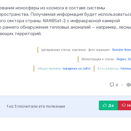
ования ионосферы из космоса в составе системы
пространства. Получаемая информация будет использоватьс
ого сектора страны. NANBSat-2 с инфракрасной камерой
ю раннего обнаружения тепловых аномалий — например, лесн
гающих территорий.
Цитирование статьи, картинки - фото скриншот -
Rambler News
Иллюстрация к статье -
Яндекс. К
Общие правила
поведения на сайте.
Есть вопросы.
Напиши
0
Да
Н
1
из
3
посчитали это полезным