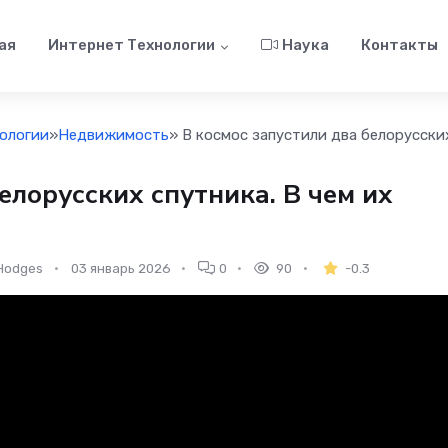
ая
Интернет Технологии
Наука
Контакты
ологии
»
Недвижимость
» В космос запустили два белорусских
елорусских спутника. В чем их
Hodges
03 январь 2026
0
90
-0.3