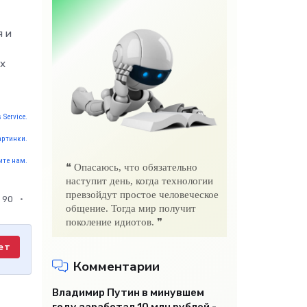
я и
ых
 Service.
артинки.
те нам.
❝ Опасаюсь, что обязательно
наступит день, когда технологии
превзойдут простое человеческое
90
общение. Тогда мир получит
поколение идиотов. ❞
ет
Комментарии
Владимир Путин в минувшем