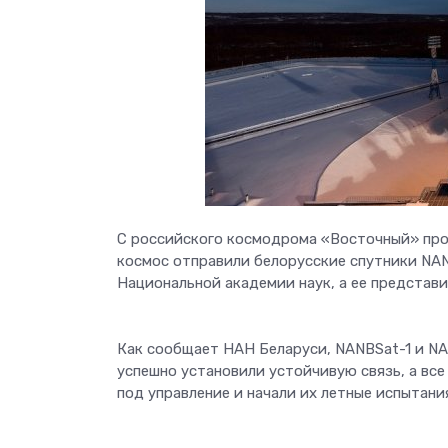
С российского космодрома «Восточный» прои
космос отправили белорусские спутники NAN
Национальной академии наук, а ее представи
Как сообщает НАН Беларуси, NANBSat-1 и NA
успешно установили устойчивую связь, а вс
под управление и начали их летные испытани