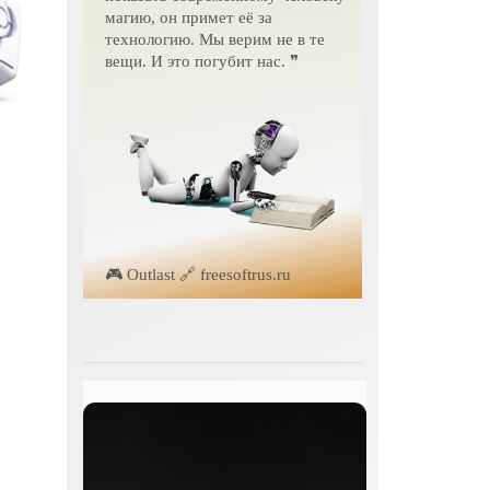
магию, он примет её за
технологию. Мы верим не в те
вещи. И это погубит нас. ❞
🎮 Outlast 🔗 freesoftrus.ru