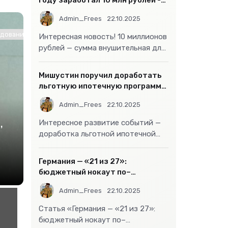
году заработал 10 млн рублей -
«Бизнес»
Admin_Frees
22.10.2025
ование / Другие новости / Знакомства / Интернет технологии
Интересная новость! 10 миллионов
рублей — сумма внушительная для
большинства россиян, но совсем
не
Мишустин поручил доработать
льготную ипотечную программу
- «Бизнес»
Admin_Frees
22.10.2025
,
Интересное развитие событий —
доработка льготной ипотечной
программы действительно может
стать
Германия — «21 из 27»:
бюджетный нокаут по–
европейски
Admin_Frees
22.10.2025
Статья «Германия — «21 из 27»:
бюджетный нокаут по–