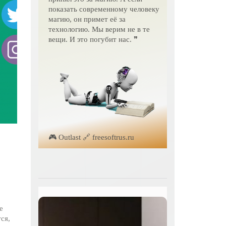
показать современному человеку
магию, он примет её за
технологию. Мы верим не в те
вещи. И это погубит нас. ❞
🎮 Outlast 🔗 freesoftrus.ru
е
ся,