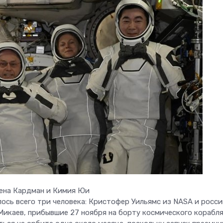
Зена Кардман и Кимия Юи
лось всего три человека: Кристофер Уильямс из NASA и росс
Микаев, прибывшие 27 ноября на борту космического корабл