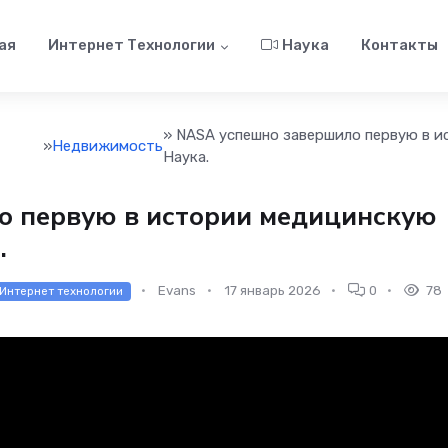
ая
Интернет Технологии
Наука
Контакты
» NASA успешно завершило первую в и
»
Недвижимость
Наука.
о первую в истории медицинскую
.
Evans
17 январь 2026
0
78
 Интернет технологии