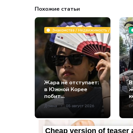
Похожие статьи
Знакомства / Недвижимость / Животные и
Жара не отступает:
В
в Южной Корее
ж
побит
к
температурный
и
Домна
05 август 2026
Cr
рекорд за всю
в
историю
наблюдений -
Наука.
Cheap version of teaser 