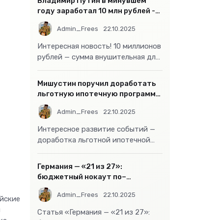
Владимир Путин в минувшем
году заработал 10 млн рублей -
«Бизнес»
Admin_Frees
22.10.2025
Интересная новость! 10 миллионов
рублей — сумма внушительная для
большинства россиян, но совсем
не
Мишустин поручил доработать
льготную ипотечную программу
- «Бизнес»
Admin_Frees
22.10.2025
Интересное развитие событий —
доработка льготной ипотечной
программы действительно может
стать
Германия — «21 из 27»:
бюджетный нокаут по–
европейски
Admin_Frees
22.10.2025
ийские
я
Статья «Германия — «21 из 27»: