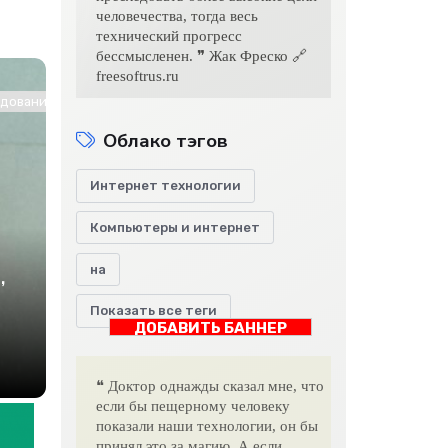
человечества, тогда весь
технический прогресс
бессмысленен. ❞ Жак Фреско 🔗
freesoftrus.ru
ование / Другие новости / Знакомства / Интернет технологии
Облако тэгов
Интернет технологии
Компьютеры и интернет
на
,
Показать все теги
ДОБАВИТЬ БАННЕР
❝ Доктор однажды сказал мне, что
если бы пещерному человеку
показали наши технологии, он бы
принял это за магию. А если