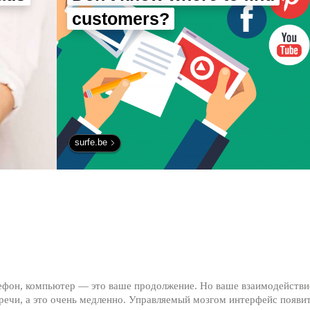
customers?
surfe.be
лефон, компьютер — это ваше продолжение. Но ваше взаимодействи
ечи, а это очень медленно. Управляемый мозгом интерфейс появит