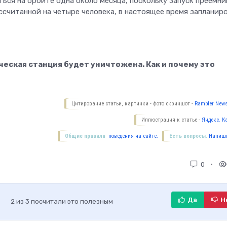
ься на орбите одна около месяца, поскольку запуск преемни
ассчитанной на четыре человека, в настоящее время запланиро
еская станция будет уничтожена. Как и почему это
Цитирование статьи, картинки - фото скриншот -
Rambler News
Иллюстрация к статье -
Яндекс. К
Общие правила
поведения на сайте.
Есть вопросы.
Напиши
0
Да
Н
2
из
3
посчитали это полезным