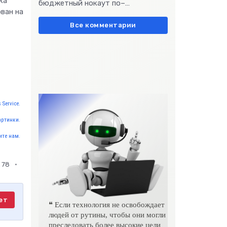
ка
бюджетный нокаут по–
ван на
европейски» очень метко
подчеркивает остроту
Все комментарии
 Service.
артинки.
те нам.
78
ет
❝ Если технология не освобождает
людей от рутины, чтобы они могли
преследовать более высокие цели