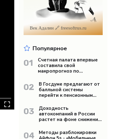
Век Адалин 🔗 freesoftrus.ru
Популярное
Счетная палата впервые
01
составила свой
макропрогноз по
экономике России -
«Бизнес»
В Госдуме предлагают от
02
балльной системы
перейти к пенсионным
«рангам» - «Бизнес»
Доходность
03
автокомпаний в России
растет на фоне снижения
продаж - «Бизнес»
Методы разблокировки
04
Айфон 5s - «Мобильные