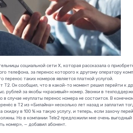
ельницы социальной сети X, которая рассказала о приобрет
ого телефона, за перенос которого к другому оператору ком
что перенос таких номеров является платной услугой.
 T2. Он сообщил, что в какой-то момент решил перейти к д
тыс. рублей за якобы «красивый» номер. Звонки в техподдерж
о в случае неуплаты перенос номера не состоится. В конечно
ренёс в T2 из «Билайна» несколько лет назад и заплатил тог
 скидку в 100 % на такую услугу, и теперь, если захочу перей
 должны. Но в компании Tele2 предложили мне очень выгодный
ить номер», — добавил абонент.