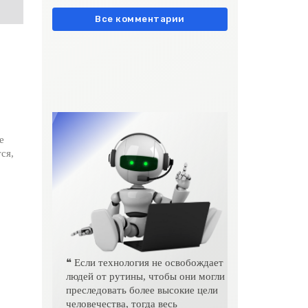
европейски» очень метко
подчеркивает остроту
Все комментарии
е
ся,
❝ Если технология не освобождает
людей от рутины, чтобы они могли
преследовать более высокие цели
человечества, тогда весь