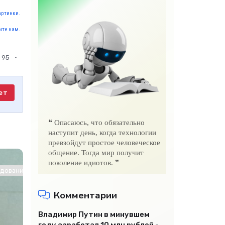
артинки.
те нам.
95
ет
❝ Опасаюсь, что обязательно
наступит день, когда технологии
превзойдут простое человеческое
общение. Тогда мир получит
поколение идиотов. ❞
ование / Другие новости / Знакомства / Интернет технологии
Комментарии
Владимир Путин в минувшем