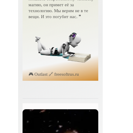
магию, он примет её за
технологию. Мы верим не в те
вещи. И это погубит нас. ❞
🎮 Outlast 🔗 freesoftrus.ru