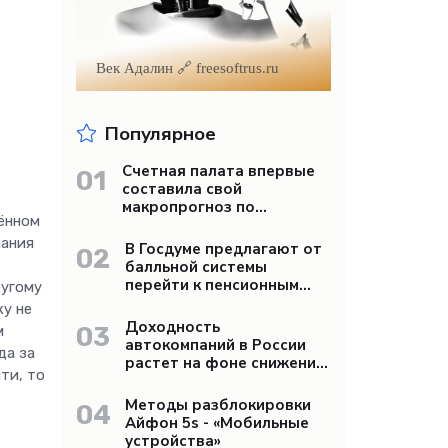
Век Адалин 🔗 freesoftrus.ru
Популярное
Счетная палата впервые
01
составила свой
макропрогноз по
ённом
экономике России -
«Бизнес»
пания
В Госдуме предлагают от
02
балльной системы
перейти к пенсионным
ругому
«рангам» - «Бизнес»
ку не
Доходность
03
м
автокомпаний в России
да за
растет на фоне снижения
ти, то
продаж - «Бизнес»
Методы разблокировки
04
Айфон 5s - «Мобильные
устройства»