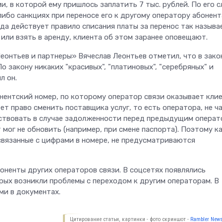
, в которой ему пришлось заплатить 7 тыс. рублей. По его с
либо санкциях при переносе его к другому оператору абонент
ода действует правило списания платы за перенос так назыв
или взять в аренду, клиента об этом заранее оповещают.
онтьев и партнеры» Вячеслав Леонтьев отметил, что в зако
 закону никаких "красивых", "платиновых", "серебряных" и
л он.
нентский номер, по которому оператор связи оказывает кли
ет право сменить поставщика услуг, то есть оператора, не ч
утствовать в случае задолженности перед предыдущим опера
 мог не обновить (например, при смене паспорта). Поэтому к
связанные с цифрами в номере, не предусматриваются
оненты других операторов связи. В соцсетях появлялись
рых возникли проблемы с переходом к другим операторам. В
ми в документах.
Цитирование статьи, картинки - фото скриншот -
Rambler News