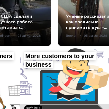
 США сделали
Ученые рассказали
уткого робота-
как правильно
ентавра с
принимать душ -
нструментами
Наука.
oftoon
05 август 2026
Becker
05 август 2026
место рук - Наука.
omers
More customers to your
business
surfe.be