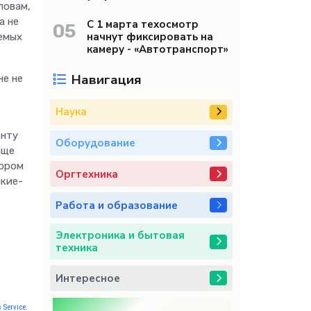
ловам,
а не
С 1 марта техосмотр
05
начнут фиксировать на
аемых
камеру - «Автотранспорт»
Навигация
не не
Наука
енту
Оборудование
аще
тором
Оргтехника
акие-
Работа и образование
Электроника и бытовая
техника
Интересное
 Service.