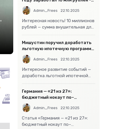
году заработал 10 млн рублей -
«Бизнес»
Admin_Frees
22.10.2025
,
Интересная новость! 10 миллионов
рублей — сумма внушительная для
большинства россиян, но совсем
не
Мишустин поручил доработать
льготную ипотечную программу
- «Бизнес»
Admin_Frees
22.10.2025
Интересное развитие событий —
доработка льготной ипотечной
программы действительно может
стать
Германия — «21 из 27»:
бюджетный нокаут по–
европейски
Admin_Frees
22.10.2025
Статья «Германия — «21 из 27»:
бюджетный нокаут по–