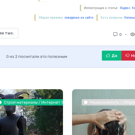
Иллюстрация к статье -
Яндекс. К
Общие правила
поведения на сайте.
Есть вопросы.
Напиши
за тыс.
0
Да
Н
0
из
2
посчитали это полезным
 растения / Интернет технологии
Строй материалы / Интернет технологии
Недвижимость / Оборуд