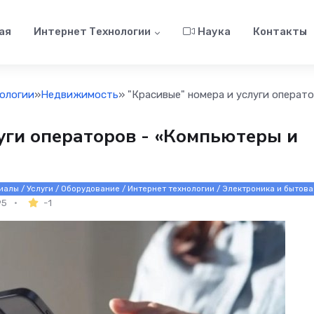
ая
Интернет Технологии
Наука
Контакты
ологии
»
Недвижимость
» "Красивые" номера и услуги операт
уги операторов - «Компьютеры и
алы / Услуги / Оборудование / Интернет технологии / Электроника и бытова
95
-1