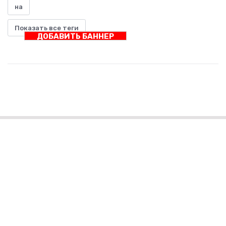
на
Показать все теги
ДОБАВИТЬ БАННЕР
Интернет технологии и наука
Интернет-технологии и наука: союз, который меняет
будущее
Правила сайта
РЕКЛАМА У НАС
Контакты
Статьи
Лента новостей