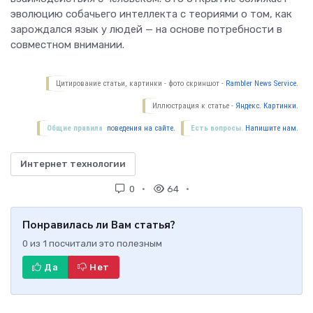
эволюцию собачьего интеллекта с теориями о том, как
зарождался язык у людей — на основе потребности в
совместном внимании.
Цитирование статьи, картинки - фото скриншот -
Rambler News Service.
Иллюстрация к статье -
Яндекс. Картинки.
Общие правила
поведения на сайте.
Есть вопросы.
Напишите нам.
Интернет технологии
0
64
Понравилась ли Вам статья?
0
из
1
посчитали это полезным
Да
Нет