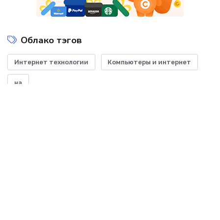
Облако тэгов
Интернет технологии
Компьютеры и интернет
на
Показать все теги
ДОБАВИТЬ БАННЕР
-- Начинайте делать все, что вы можете сделать – и даже то, о чем можете хотя бы
мечтать.
-- Все дело в мыслях. Мысль — начало всего. И мыслями можно управлять. И
поэтому главное дело совершенствования: работать над мыслями.
-- Идите уверенно по направлению к мечте. Живите той жизнью, которую вы сами