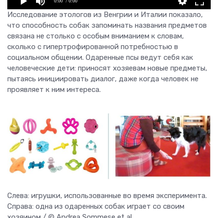
0:00
/ 0:00
Исследование этологов из Венгрии и Италии показало,
что способность собак запоминать названия предметов
связана не столько с особым вниманием к словам,
сколько с гипертрофированной потребностью в
социальном общении. Одаренные псы ведут себя как
человеческие дети: приносят хозяевам новые предметы,
пытаясь инициировать диалог, даже когда человек не
проявляет к ним интереса.
Слева: игрушки, использованные во время эксперимента.
Справа: одна из одаренных собак играет со своим
хозяином / © Andrea Sommese et al.