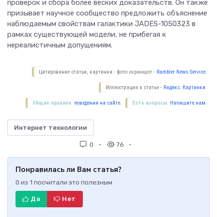
проверок и сбора более веских доказательств. Он также
призывает научное сообщество предложить объяснение
наблюдаемым свойствам галактики JADES-1050323 в
рамках существующей модели, не прибегая к
нереалистичным допущениям.
Цитирование статьи, картинки - фото скриншот -
Rambler News Service.
Иллюстрация к статье -
Яндекс. Картинки.
Общие правила
поведения на сайте.
Есть вопросы.
Напишите нам.
Интернет технологии
0
76
Понравилась ли Вам статья?
0
из
1
посчитали это полезным
Да
Нет