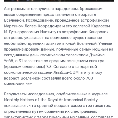
Астрономы столкнулись с парадоксом, бросающим
вызов современным представлениям о возрасте
Вселенной. Исследование, проведенное астрофизиком
Мартином Лопес-Корредоира и его коллегой Карлосом
М. Гутьерресом из Института астрофизики Канарских
островов, указывает на возможное существование
необычайно древних галактик в юной Вселенной. Ученые
проанализировали данные, полученные самым мощным на
сегодняшний день космическим телескопом Джеймс
Уэбб, о 31 галактике со средним смещением спектра
(красным смещением) 7,3. Согласно стандартной
космологической модели Лямбда-CDM, в эту эпоху
возраст Вселенной составлял всего около 700
миллионов лет.
Результаты исследования, опубликованные в журнале
Monthly Notices of the Royal Astronomical Society,
показывают, что средний возраст самих этих галактик,
определенный путем сравнения их спектральных
характеристик с теоретическими моделями, составляет