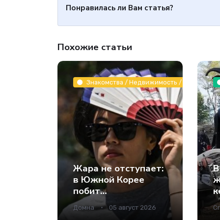
Понравилась ли Вам статья?
Похожие статьи
Знакомства / Недвижимость / Животные и
Жара не отступает:
В
в Южной Корее
ж
побит
к
температурный
и
Домна
05 август 2026
Cr
рекорд за всю
в