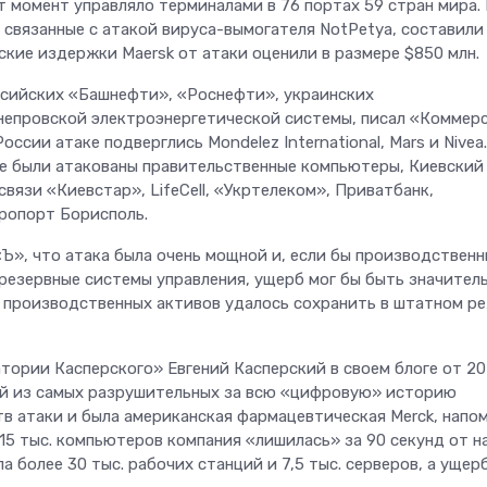
т момент управляло терминалами в 76 портах 59 стран мира.
связанные с атакой вируса-вымогателя NotPetya, составили
ские издержки Maersk от атаки оценили в размере $850 млн.
ссийских «Башнефти», «Роснефти», украинских
непровской электроэнергетической системы, писал «Коммер
оссии атаке подверглись Mondelez International, Mars и Nivea.
ине были атакованы правительственные компьютеры, Киевский
вязи «Киевстар», LifeCell, «Укртелеком», Приватбанк,
ропорт Борисполь.
», что атака была очень мощной и, если бы производственн
 резервные системы управления, ущерб мог бы быть значител
х производственных активов удалось сохранить в штатном р
тории Касперского» Евгений Касперский в своем блоге от 2
ной из самых разрушительных за всю «цифровую» историю
тв атаки и была американская фармацевтическая Merck, напо
 15 тыс. компьютеров компания «лишилась» за 90 секунд от н
 более 30 тыс. рабочих станций и 7,5 тыс. серверов, а ущер