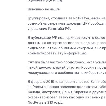
оценили в $1,4 млрд.
Виновных не нашли
Группировка, стоявшая за NotPetya, никак не
ссылкой на секретные доклады ЦРУ сообщало,
управление Генштаба РФ.
В публикации WP подчеркивается, что более
данным, на которые ссылалось издание, рос
видимость атаки обычными хакерами, а не п
комментировать эту информацию.
«Атака была частью продолжающихся усилий 
явной демонстрацией участия России в прод
международного сообщества на кибератаку п
В феврале 2018 года правительство Великоб
на Россию, назвав произошедшее актом киб
Канада, Австралия, Дания, Украина и други
охарактеризовал атаку как одну из самых р
NotPetya в $10 млрд.