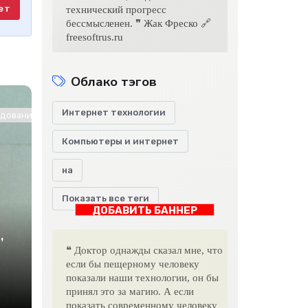
ет
технический прогресс
бессмысленен. ❞ Жак Фреско 🔗
freesoftrus.ru
Облако тэгов
Интернет технологии
ование / Другие новости / Знакомства / Интернет технологии
Компьютеры и интернет
на
Показать все теги
ДОБАВИТЬ БАННЕР
,
❝ Доктор однажды сказал мне, что
если бы пещерному человеку
показали наши технологии, он бы
принял это за магию. А если
показать современному человеку