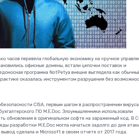
ько часов перевела глобальную экономику на «ручное управле
тановились офисные домены, встали цепочки поставок и
едоносная программа NotPetya внешне выглядела как обычны
практике оказалась инструментом разрушения без возможно
рбезопасности CISA, первым шагом в распространении вируса
бухгалтерского ПО M.E.Doc. Злоумышленники использовали
ть обновления в оригинальном софте на зараженный код. В C
еды разработки M.E.Doc могла начаться задолго до дня атак
 вывод сделала и Microsoft в своем отчете от 2017 года.