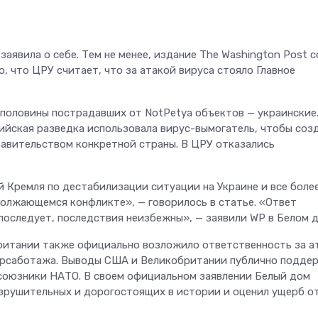
 заявила о себе. Тем не менее, издание The Washington Post с
 что ЦРУ считает, что за атакой вируса стояло Главное
 половины пострадавших от NotPetya объектов — украинские
сийская разведка использовала вирус-вымогатель, чтобы соз
равительством конкретной страны. В ЦРУ отказались
Кремля по дестабилизации ситуации на Украине и все боле
олжающемся конфликте», — говорилось в статье. «Ответ
оследует, последствия неизбежны», — заявили WP в Белом д
ритании также официально возложило ответственность за а
ерсаботажа. Выводы США и Великобритании публично подде
е союзники НАТО. В своем официальном заявлении Белый дом
азрушительных и дорогостоящих в истории и оценил ущерб о