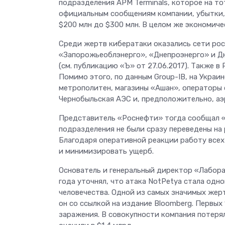
подразделения APM Terminals, которое на то
официальным сообщениям компании, убытки, 
$200 млн до $300 млн. В целом же экономиче
Среди жертв кибератаки оказались сети ро
«Запорожьеоблэнерго», «Днепроэнерго» и Д
(см. публикацию «Ъ» от 27.06.2017). Также в Р
Помимо этого, по данным Group-IB, на Укра
метрополитен, магазины «Ашан», операторы с
Чернобыльская АЭС и, предположительно, аэ
Представитель «Роснефти» тогда сообщал «Ъ
подразделения не были сразу переведены на
Благодаря оперативной реакции работу все
и минимизировать ущерб.
Основатель и генеральный директор «Лабора
года уточнял, что атака NotPetya стала од
человечества. Одной из самых значимых жер
он со ссылкой на издание Bloomberg. Первых
заражения. В совокупности компания потеряла