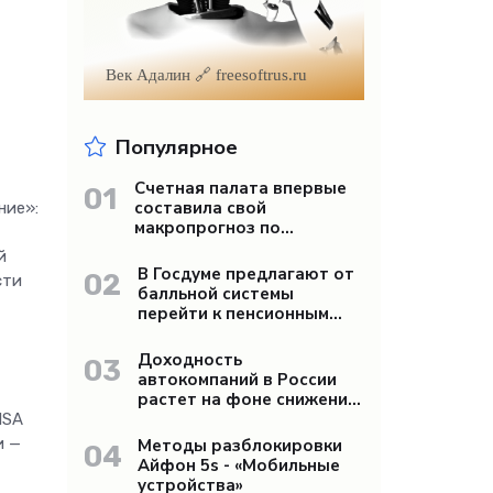
Век Адалин 🔗 freesoftrus.ru
Популярное
Счетная палата впервые
01
составила свой
ние»:
макропрогноз по
экономике России -
й
«Бизнес»
В Госдуме предлагают от
02
сти
балльной системы
перейти к пенсионным
«рангам» - «Бизнес»
Доходность
03
автокомпаний в России
растет на фоне снижения
продаж - «Бизнес»
ISA
и —
Методы разблокировки
04
Айфон 5s - «Мобильные
устройства»