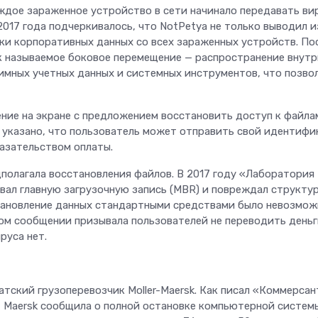
ждое зараженное устройство в сети начинало передавать ви
2017 года подчеркивалось, что NotPetya не только выводил и
чки корпоративных данных со всех зараженных устройств. По
к называемое боковое перемещение — распространение внутр
имных учетных данных и системных инструментов, что позво
ение на экране с предложением восстановить доступ к файла
о указано, что пользователь может отправить свой идентиф
казательством оплаты.
дполагала восстановления файлов. В 2017 году «Лаборатория
ывал главную загрузочную запись (MBR) и повреждал структу
тановление данных стандартными средствами было невозмож
ом сообщении призывала пользователей не переводить деньг
руса нет.
тский грузоперевозчик Moller-Maersk. Как писал «Коммерсан
7), Maersk сообщила о полной остановке компьютерной систем