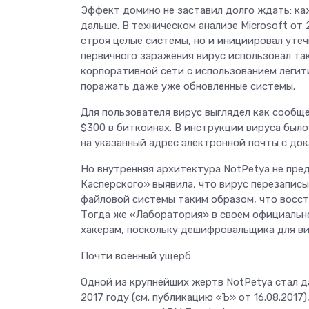
Эффект домино не заставил долго ждать: ка
дальше. В техническом анализе Microsoft от 
строя целые системы, но и инициировал уте
первичного заражения вирус использовал та
корпоративной сети с использованием легит
поражать даже уже обновленные системы.
Для пользователя вирус выглядел как сообщ
$300 в биткоинах. В инструкции вируса был
на указанный адрес электронной почты с до
Но внутренняя архитектура NotPetya не пре
Касперского» выявила, что вирус перезапис
файловой системы таким образом, что восс
Тогда же «Лаборатория» в своем официальн
хакерам, поскольку дешифровальщика для ви
Почти военный ущерб
Одной из крупнейших жертв NotPetya стал да
2017 году (см. публикацию «Ъ» от 16.08.201