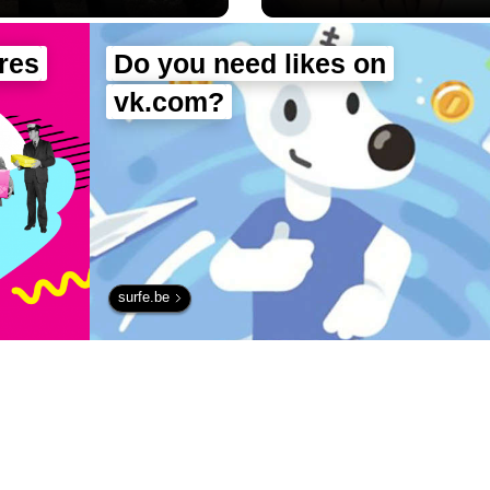
res
Do you need likes on
vk.com?
surfe.be