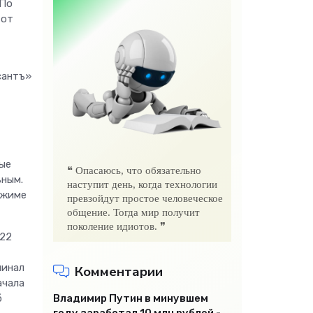
 По
 от
сантъ»
ые
❝ Опасаюсь, что обязательно
ьным.
наступит день, когда технологии
ежиме
превзойдут простое человеческое
общение. Тогда мир получит
поколение идиотов. ❞
022
минал
Комментарии
ачала
б
Владимир Путин в минувшем