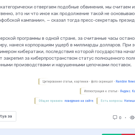
 категорически отвергаем подобные обвинения, мы считаем и
твенно, это ни что иное как продолжение такой не основыва
офобской кампании», — сказал тогда пресс-секретарь прези
ерской программы в одной стране, за считанные часы остан
миру, нанеся корпорациям ущерб в миллиарды долларов. При 
имером кибератаки, последствия которой государства нача
т закрепил за киберпространством статус полноценного пол
енными производствами и нарушенными цепочками поставок.
Цитирование статьи, картинки - фото скриншот -
Rambler News
Иллюстрация к статье -
Яндекс. К
Общие правила
поведения на сайте.
Есть вопросы.
Напиши
tya за
0