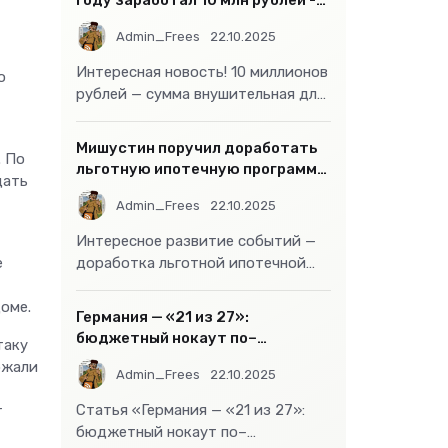
году заработал 10 млн рублей -
«Бизнес»
Admin_Frees
22.10.2025
Интересная новость! 10 миллионов
о
рублей — сумма внушительная для
большинства россиян, но совсем
не
Мишустин поручил доработать
. По
льготную ипотечную программу
дать
- «Бизнес»
Admin_Frees
22.10.2025
Интересное развитие событий —
е
доработка льготной ипотечной
программы действительно может
оме.
стать
Германия — «21 из 27»:
бюджетный нокаут по–
таку
европейски
ржали
Admin_Frees
22.10.2025
Статья «Германия — «21 из 27»:
т
бюджетный нокаут по–