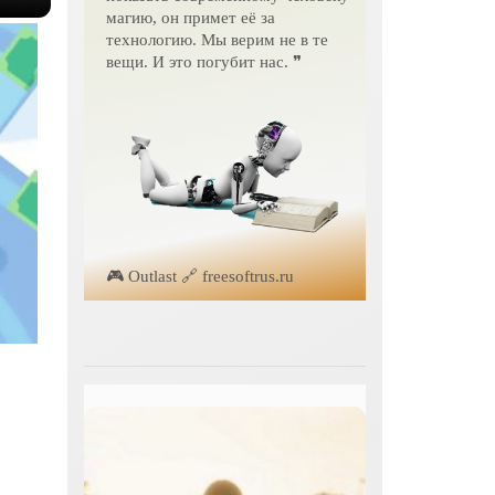
магию, он примет её за
технологию. Мы верим не в те
вещи. И это погубит нас. ❞
🎮 Outlast 🔗 freesoftrus.ru