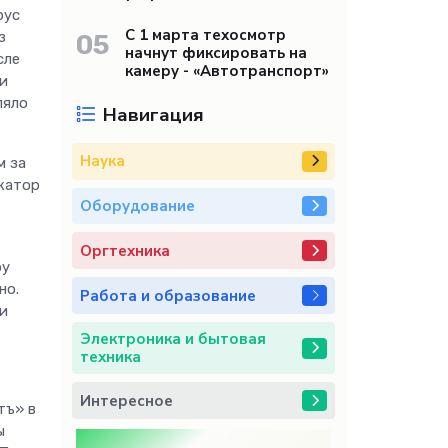
рус
С 1 марта техосмотр
з
05
начнут фиксировать на
сле
камеру - «Автотранспорт»
и
ляло
Навигация
Наука
м за
икатор
Оборудование
Оргтехника
ру
но.
Работа и образование
и
Электроника и бытовая
техника
Интересное
тъ» в
ы