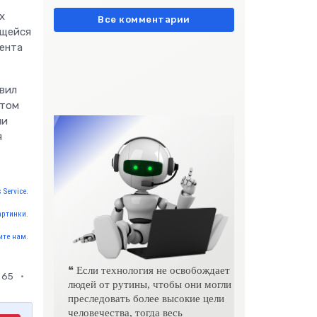
европейски» очень метко
х
подчеркивает остроту
Все комментарии
ющейся
дента
овил
этом
ли
я
 Service.
артинки.
те нам.
❝ Если технология не освобождает
65
людей от рутины, чтобы они могли
преследовать более высокие цели
человечества, тогда весь