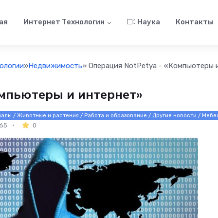
ая
Интернет Технологии
Наука
Контакты
ологии
»
Недвижимость
» Операция NotPetya - «Компьютеры 
омпьютеры и интернет»
алы / Животные и растения / Работа и образование / Другие новости / Мебел
65
0