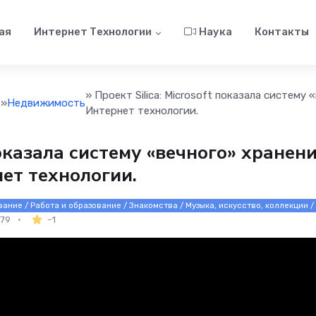
ая
Интернет Технологии
Наука
Контакты
» Проект Silica: Microsoft показала систему 
»
Недвижимость
Интернет технологии.
 показала систему «вечного» хранен
нет технологии.
ание / Работа и образование / Знакомства / Музыка, искусство, коллекции 
79
-1