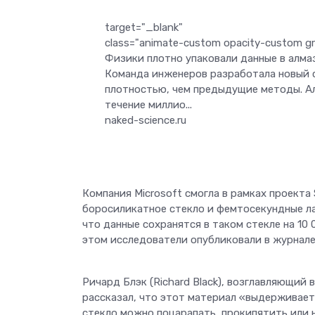
target="_blank"
class="animate-custom opacity-custom gri
Физики плотно упаковали данные в алма
Команда инженеров разработала новый с
плотностью, чем предыдущие методы. А
течение миллио...
naked-science.ru
Компания Microsoft смогла в рамках проекта
боросиликатное стекло и фемтосекундные л
что данные сохранятся в таком стекле на 10
этом исследователи опубликовали в журнале 
Ричард Блэк (Richard Black), возглавляющий в
рассказал, что этот материал «выдерживает
стекло можно поцарапать, прокипятить или н