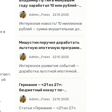
Владимир Путин в минувшем
году заработал 10 млн рублей -
«Бизнес»
Admin_Frees
22.10.2025
Интересная новость! 10 миллионов
рублей — сумма внушительная для
е в
большинства россиян, но совсем
не
Мишустин поручил доработать
льготную ипотечную программу
- «Бизнес»
Admin_Frees
22.10.2025
Интересное развитие событий —
доработка льготной ипотечной
итают,
программы действительно может
 об
стать
Германия — «21 из 27»:
бюджетный нокаут по–
европейски
Admin_Frees
22.10.2025
,
Статья «Германия — «21 из 27»:
е