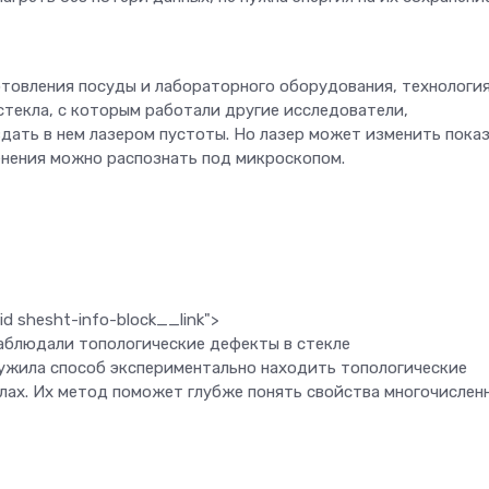
товления посуды и лабораторного оборудования, технологи
 стекла, с которым работали другие исследователи,
дать в нем лазером пустоты. Но лазер может изменить пока
енения можно распознать под микроскопом.
d shesht-info-block__link">
аблюдали топологические дефекты в стекле
жила способ экспериментально находить топологические
лах. Их метод поможет глубже понять свойства многочислен