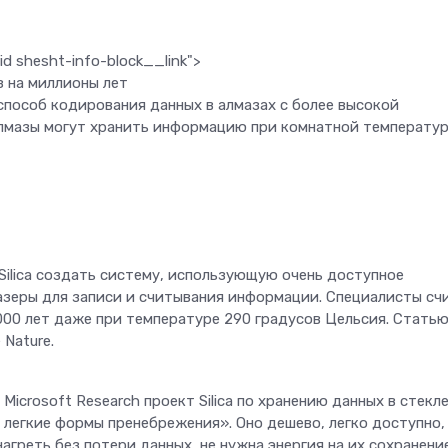
d shesht-info-block__link">
з на миллионы лет
пособ кодирования данных в алмазах с более высокой
лмазы могут хранить информацию при комнатной температур
 Silica создать систему, использующую очень доступное
азеры для записи и считывания информации. Специалисты сч
 000 лет даже при температуре 290 градусов Цельсия. Статью
Nature.
 Microsoft Research проект Silica по хранению данных в стекле
 легкие формы пренебрежения». Оно дешево, легко доступно,
агреть без потери данных, не нужна энергия на их сохранени