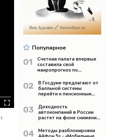
Век Адалин 🔗 freesoftrus.ru
Популярное
Счетная палата впервые
01
составила свой
макропрогноз по
экономике России -
«Бизнес»
В Госдуме предлагают от
02
балльной системы
перейти к пенсионным
«рангам» - «Бизнес»
Доходность
03
автокомпаний в России
растет на фоне снижения
ит
продаж - «Бизнес»
Методы разблокировки
04
Айфон 5s - «Мобильные