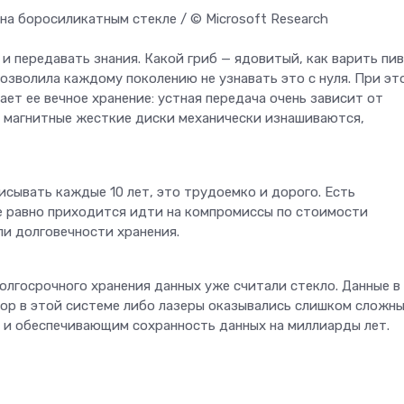
на боросиликатным стекле / © Microsoft Research
и передавать знания. Какой гриб — ядовитый, как варить пив
озволила каждому поколению не узнавать это с нуля. При эт
ет ее вечное хранение: устная передача очень зависит от
т, магнитные жесткие диски механически изнашиваются,
сывать каждые 10 лет, это трудоемко и дорого. Есть
е равно приходится идти на компромиссы по стоимости
ли долговечности хранения.
лгосрочного хранения данных уже считали стекло. Данные в 
пор в этой системе либо лазеры оказывались слишком сложн
я и обеспечивающим сохранность данных на миллиарды лет.