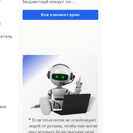
бюджетный нокаут по–
европейски» очень метко
подчеркивает остроту
Все комментарии
я
затель
ных
❝ Если технология не освобождает
людей от рутины, чтобы они могли
преследовать более высокие цели