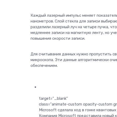
Каждый лазерный импульс меняет показатель
нанометров. Слой стекла для записи выбира
разделили лазерный луч на четыре пучка, чт
медленнее записи на магнитную ленту, но уч
повышения скорости записи.
Для считывания данных нужно пропустить св
микроскопа. Эти данные алгоритмически оч
обеспечением.
target="_blank"
class="animate-custom opacity-custom gri
Microsoft сделала ход в гонке квантовых
Компания Microsoft представила новый 