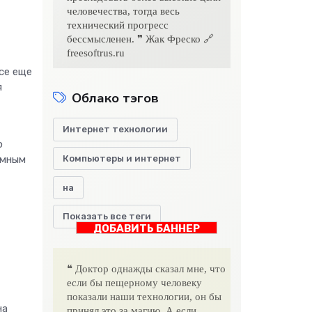
человечества, тогда весь
технический прогресс
бессмысленен. ❞ Жак Фреско 🔗
freesoftrus.ru
се еще
я
Облако тэгов
Интернет технологии
ю
ммным
Компьютеры и интернет
на
Показать все теги
ДОБАВИТЬ БАННЕР
❝ Доктор однажды сказал мне, что
если бы пещерному человеку
показали наши технологии, он бы
на
принял это за магию. А если