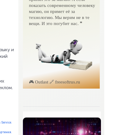
показать современному человеку
магию, он примет её за
технологию. Мы верим не в те
вещи. И это погубит нас. ❞
зыку и
ский
их
🎮 Outlast 🔗 freesoftrus.ru
еклом.
 Service.
артинки.