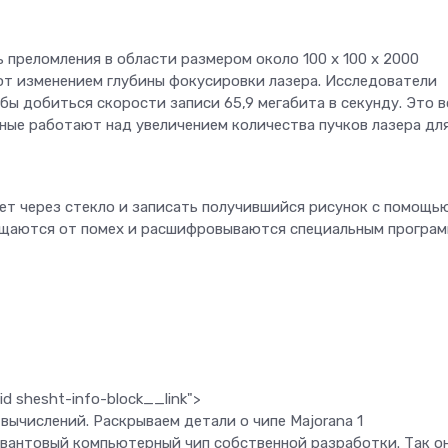
 преломления в области размером около 100 x 100 x 2000
ют изменением глубины фокусировки лазера. Исследователи
обы добиться скорости записи 65,9 мегабита в секунду. Это в
еные работают над увеличением количества пучков лазера дл
ет через стекло и записать получившийся рисунок с помощь
ищаются от помех и расшифровываются специальным програ
d shesht-info-block__link">
 вычислений. Раскрываем детали о чипе Majorana 1
квантовый компьютерный чип собственной разработки. Так о