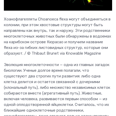
Хоанофлагелляты Choanoeca flexa могут объединяться в
колонии, при этом хвостовые структуры могут быть
направлены как внутрь, так и наружу. Эти родственники
многоклеточных животных были обнаружены в водоемах
на карибском острове Кюрасао и получили название
flexa из-за гибких листовидных структур, которые они
образуют. / © Thibaut Brunet via Knowable Magazine
Эволюция многоклеточности — одна из главных загадок
биологии. Ученые долгое время полагали, что
существуют два строгих пути развития: либо одна
клетка делится и остается связанной с дочерними
(клональный путь), либо множество независимых клеток
собираются вместе (агрегативный путь). Животные,
включая человека, развиваются первым способом — из
одной оплодотворенной яйцеклетки. Считалось, что их
ближайшие одноклеточные родственники,
хоанофлагелляты, тоже следуют только этому правилу.