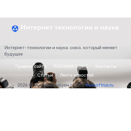
Интернет технологии и наука
Интернет-технологии и наука: союз, который меняет
будущее
Правила сайта
РЕКЛАМА У НАС
Контакты
Статьи
Лента новостей
©
→
2026
© Мы транслируем с 2009
freesoftrus.ru