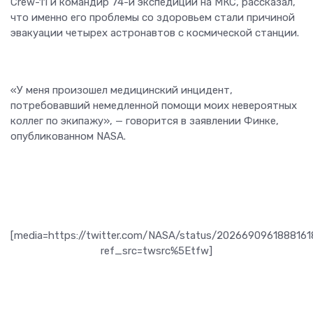
Crew-11 и командир 74-й экспедиции на МКС, рассказал,
что именно его проблемы со здоровьем стали причиной
эвакуации четырех астронавтов с космической станции.
«У меня произошел медицинский инцидент,
потребовавший немедленной помощи моих невероятных
коллег по экипажу», — говорится в заявлении Финке,
опубликованном NASA.
[media=https://twitter.com/NASA/status/202669096188816
ref_src=twsrc%5Etfw]