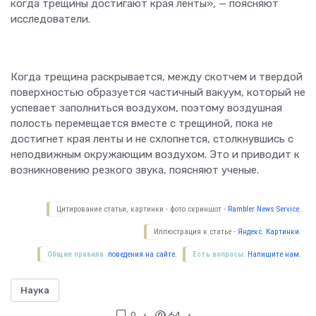
когда трещины достигают края ленты», — поясняют
исследователи.
Когда трещина раскрывается, между скотчем и твердой
поверхностью образуется частичный вакуум, который не
успевает заполниться воздухом, поэтому воздушная
полость перемещается вместе с трещиной, пока не
достигнет края ленты и не схлопнется, столкнувшись с
неподвижным окружающим воздухом. Это и приводит к
возникновению резкого звука, поясняют ученые.
Цитирование статьи, картинки - фото скриншот -
Rambler News Service.
Иллюстрация к статье -
Яндекс. Картинки.
Общие правила
поведения на сайте.
Есть вопросы.
Напишите нам.
Наука
0
64