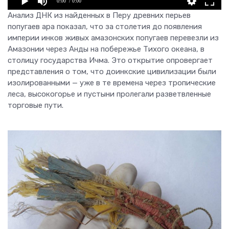
0:00
/ 0:00
Анализ ДНК из найденных в Перу древних перьев
попугаев ара показал, что за столетия до появления
империи инков живых амазонских попугаев перевезли из
Амазонии через Анды на побережье Тихого океана, в
столицу государства Ичма. Это открытие опровергает
представления о том, что доинкские цивилизации были
изолированными — уже в те времена через тропические
леса, высокогорье и пустыни пролегали разветвленные
торговые пути.