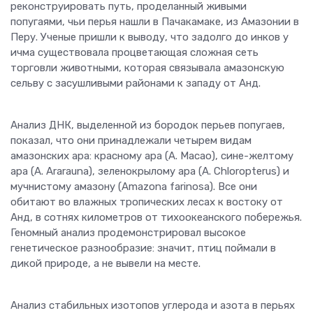
реконструировать путь, проделанный живыми
попугаями, чьи перья нашли в Пачакамаке, из Амазонии в
Перу. Ученые пришли к выводу, что задолго до инков у
ичма существовала процветающая сложная сеть
торговли животными, которая связывала амазонскую
сельву с засушливыми районами к западу от Анд.
Анализ ДНК, выделенной из бородок перьев попугаев,
показал, что они принадлежали четырем видам
амазонских ара: красному ара (A. Macao), сине-желтому
ара (A. Ararauna), зеленокрылому ара (A. Chloropterus) и
мучнистому амазону (Amazona farinosa). Все они
обитают во влажных тропических лесах к востоку от
Анд, в сотнях километров от тихоокеанского побережья.
Геномный анализ продемонстрировал высокое
генетическое разнообразие: значит, птиц поймали в
дикой природе, а не вывели на месте.
Анализ стабильных изотопов углерода и азота в перьях