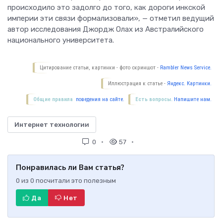
происходило это задолго до того, как дороги инкской
империи эти связи формализовали», — отметил ведущий
автор исследования Джордж Олах из Австралийского
национального университета.
Цитирование статьи, картинки - фото скриншот -
Rambler News Service.
Иллюстрация к статье -
Яндекс. Картинки.
Общие правила
поведения на сайте.
Есть вопросы.
Напишите нам.
Интернет технологии
0
57
Понравилась ли Вам статья?
0
из
0
посчитали это полезным
Да
Нет