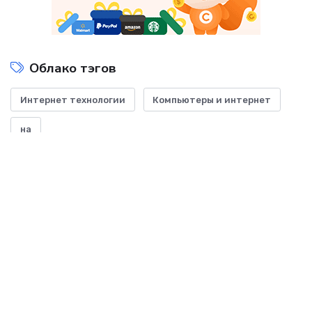
Облако тэгов
Интернет технологии
Компьютеры и интернет
на
Показать все теги
ДОБАВИТЬ БАННЕР
-- Начинайте делать все, что вы можете сделать – и даже то, о чем можете хотя бы
мечтать.
-- Все дело в мыслях. Мысль — начало всего. И мыслями можно управлять. И
поэтому главное дело совершенствования: работать над мыслями.