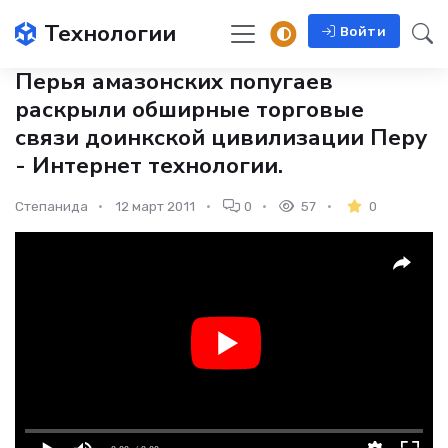
Технологии
Войти
Перья амазонских попугаев
раскрыли обширные торговые
связи доинкской цивилизации Перу
- Интернет технологии.
Степанида
12 март 2011
0
57
0