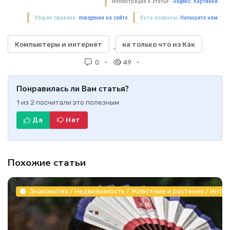
Иллюстрация к статье -
Яндекс. Картинки.
Общие правила
поведения на сайте.
Есть вопросы.
Напишите нам.
Компьютеры и интернет
на только что из Как
,
0
49
Понравилась ли Вам статья?
1
из
2
посчитали это полезным
Да
Нет
Похожие статьи
Знакомства / Недвижимость / Животные и растения / Инте