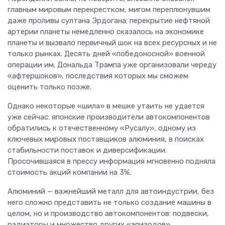
главным мировым перекрестком, мигом переплюнувшим
даже проливы султана Эрдогана: перекрытие нефтяной
артерии планеты немедленно сказалось на экономике
планеты и вызвало первичный шок на всех ресурсных и не
только рынках. Десять дней «победоносной» военной
операции им. Дональда Трампа уже организовали череду
«афтершоков», последствия которых мы сможем
оценить только позже.
Однако некоторые «шила» в мешке утаить не удается
уже сейчас: японские производители автокомпонентов
обратились к отечественному «Русалу», одному из
ключевых мировых поставщиков алюминия, в поисках
стабильности поставок и диверсификации.
Просочившаяся в прессу информация мгновенно подняла
стоимость акций компании на 3%.
Алюминий — важнейший металл для автоиндустрии, без
него сложно представить не только создание машины в
целом, но и производство автокомпонентов: подвески,
радиаторы и множество других «эпизодов»