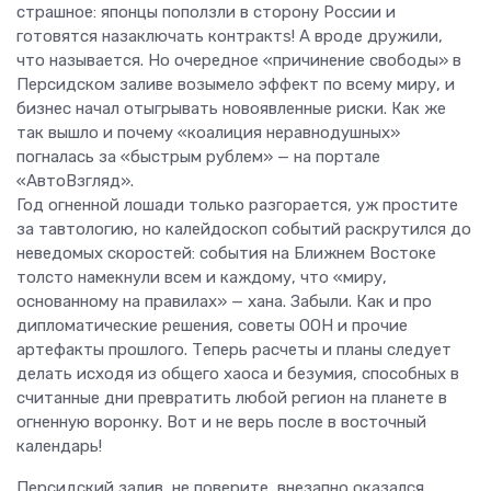
страшное: японцы поползли в сторону России и
готовятся назаключать контрактs! А вроде дружили,
что называется. Но очередное «причинение свободы» в
Персидском заливе возымело эффект по всему миру, и
бизнес начал отыгрывать новоявленные риски. Как же
так вышло и почему «коалиция неравнодушных»
погналась за «быстрым рублем» — на портале
«АвтоВзгляд».
Год огненной лошади только разгорается, уж простите
за тавтологию, но калейдоскоп событий раскрутился до
неведомых скоростей: события на Ближнем Востоке
толсто намекнули всем и каждому, что «миру,
основанному на правилах» — хана. Забыли. Как и про
дипломатические решения, советы ООН и прочие
артефакты прошлого. Теперь расчеты и планы следует
делать исходя из общего хаоса и безумия, способных в
считанные дни превратить любой регион на планете в
огненную воронку. Вот и не верь после в восточный
календарь!
Персидский залив, не поверите, внезапно оказался