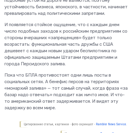
подобные устои на дороге не валяются, поэтому
устойчивость бизнеса, японского, в частности, начинает
превалировать над политическими запретами.
И появляется стойкое ощущение, что с каждым днем
число подобных заходов к российским предприятиям со
стороны вчерашних «запрещенцев» будет только
возрастать: функциональная часть дружбы с США
дешевеет с каждым новым ударом беспилотника по
официально защищаемым Штатами предприятиям и
города Персидского залива.
Пока что БПЛА противостоят одни лишь посты в
социальных сетях. А бенефис персов на территориях
«монархий залива» — тот самый случай, когда фраза «за
базар надо отвечать» подходит как ничто иное. И что-
то американский ответ задерживается. И видят эту
задержку во всем мире.
Цитирование статьи, картинки - фото скриншот -
Rambler News Service.