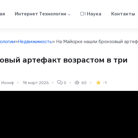
ая
Интернет Технологии
Наука
Контакты
ологии
»
Недвижимость
» На Майорке нашли бронзовый артефа
овый артефакт возрастом в три
Иосиф
18 март 2026
0
60
-1