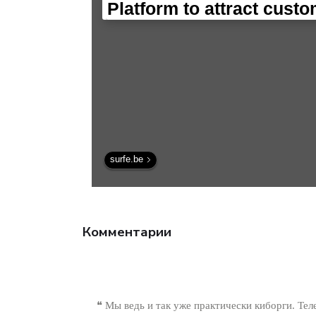
Наука.
Platform to attract cust
surfe.be
Комментарии
❝ Мы ведь и так уже практически киборги. Те