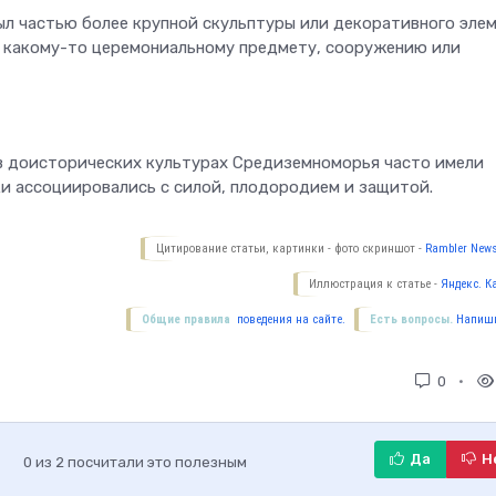
ыл частью более крупной скульптуры или декоративного элем
 к какому-то церемониальному предмету, сооружению или
 в доисторических культурах Средиземноморья часто имели
ки ассоциировались с силой, плодородием и защитой.
Цитирование статьи, картинки - фото скриншот -
Rambler News
Иллюстрация к статье -
Яндекс. К
Общие правила
поведения на сайте.
Есть вопросы.
Напиши
0
Да
Н
0
из
2
посчитали это полезным