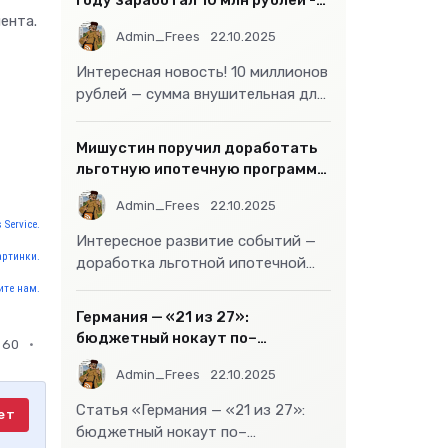
году заработал 10 млн рублей -
ента.
«Бизнес»
Admin_Frees
22.10.2025
Интересная новость! 10 миллионов
рублей — сумма внушительная для
большинства россиян, но совсем
не
Мишустин поручил доработать
льготную ипотечную программу
- «Бизнес»
Admin_Frees
22.10.2025
 Service.
Интересное развитие событий —
артинки.
доработка льготной ипотечной
программы действительно может
те нам.
стать
Германия — «21 из 27»:
бюджетный нокаут по–
60
европейски
Admin_Frees
22.10.2025
Статья «Германия — «21 из 27»:
ет
бюджетный нокаут по–