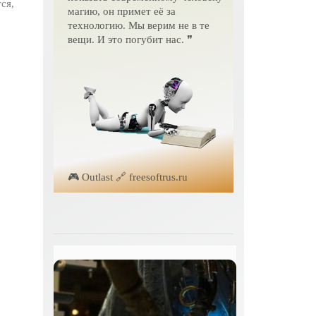
ся,
магию, он примет её за
технологию. Мы верим не в те
вещи. И это погубит нас. ❞
🎮 Outlast 🔗 freesoftrus.ru