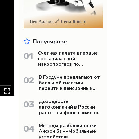
Век Адалин 🔗 freesoftrus.ru
Популярное
Счетная палата впервые
01
составила свой
макропрогноз по
экономике России -
«Бизнес»
В Госдуме предлагают от
02
балльной системы
перейти к пенсионным
«рангам» - «Бизнес»
Доходность
03
автокомпаний в России
растет на фоне снижения
продаж - «Бизнес»
Методы разблокировки
04
Айфон 5s - «Мобильные
устройства»