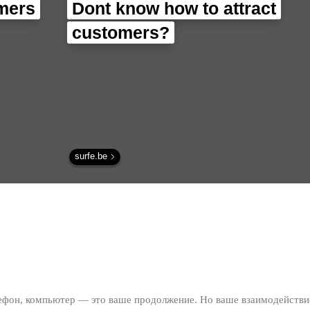
omers
Dont know how to attract
customers?
surfe.be
лефон, компьютер — это ваше продолжение. Но ваше взаимодействи