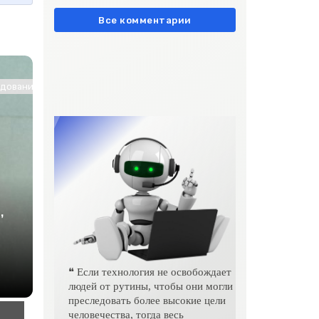
европейски» очень метко
подчеркивает остроту
Все комментарии
ование / Другие новости / Знакомства / Интернет технологии
,
❝ Если технология не освобождает
людей от рутины, чтобы они могли
преследовать более высокие цели
человечества, тогда весь