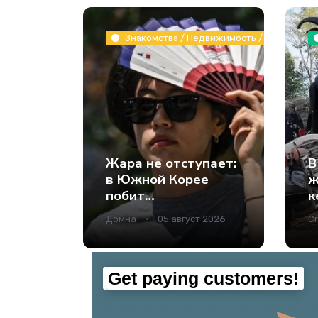
Знакомства / Недвижимость / Животные и
Жара не отступает:
В
в Южной Корее
ж
побит
к
температурный
и
Домна
05 август 2026
Cr
рекорд за всю
в
историю
наблюдений -
Наука.
Get paying customers!