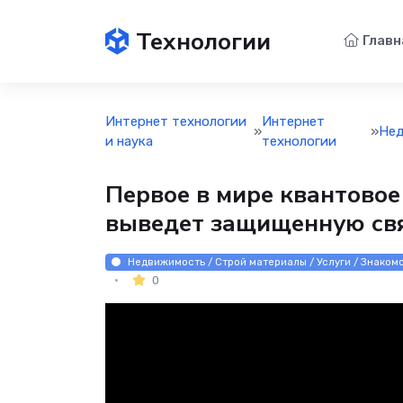
Технологии
Главн
Интернет технологии
Интернет
»
»
Не
и наука
технологии
Первое в мире квантовое
выведет защищенную связ
Недвижимость / Строй материалы / Услуги / Знаком
0