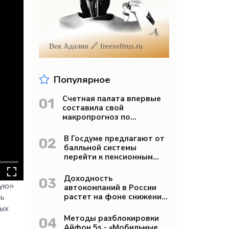
Век Адалин 🔗 freesoftrus.ru
Популярное
Счетная палата впервые
01
составила свой
макропрогноз по
экономике России -
«Бизнес»
В Госдуме предлагают от
02
балльной системы
перейти к пенсионным
«рангам» - «Бизнес»
Доходность
03
ную»
автокомпаний в России
растет на фоне снижения
ть
продаж - «Бизнес»
вых
Методы разблокировки
04
Айфон 5s - «Мобильные