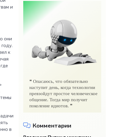
ной
твам и
о они
 году.
вел к
ючая
 где
❝ Опасаюсь, что обязательно
ь
наступит день, когда технологии
к
превзойдут простое человеческое
стемы
общение. Тогда мир получит
поколение идиотов. ❞
задачи
оять
Комментарии
нно в