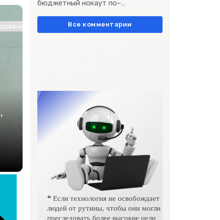
бюджетный нокаут по–
европейски» очень метко
подчеркивает остроту
Все комментарии
ование / Другие новости / Знакомства / Интернет технологии
,
❝ Если технология не освобождает
людей от рутины, чтобы они могли
преследовать более высокие цели