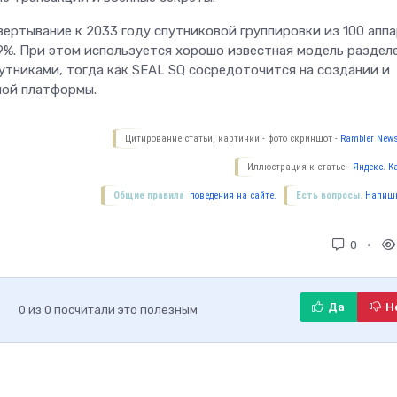
вертывание к 2033 году спутниковой группировки из 100 апп
9%. При этом используется хорошо известная модель раздел
путниками, тогда как SEAL SQ сосредоточится на создании и
ной платформы.
Цитирование статьи, картинки - фото скриншот -
Rambler News
Иллюстрация к статье -
Яндекс. К
Общие правила
поведения на сайте.
Есть вопросы.
Напиши
0
Да
Н
0
из
0
посчитали это полезным