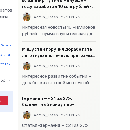
Владимир Путин в минувшем
году заработал 10 млн рублей -
аратов
«Бизнес»
ения
Admin_Frees
22.10.2025
Интересная новость! 10 миллионов
рублей — сумма внушительная для
большинства россиян, но совсем
 Service.
не
Мишустин поручил доработать
артинки.
льготную ипотечную программу
- «Бизнес»
те нам.
Admin_Frees
22.10.2025
Интересное развитие событий —
56
доработка льготной ипотечной
программы действительно может
стать
Германия — «21 из 27»:
ет
бюджетный нокаут по–
европейски
Admin_Frees
22.10.2025
Статья «Германия — «21 из 27»: