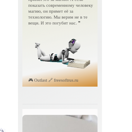
показать современному человеку
магию, он примет её за
технологию. Мы верим не в те
вещи. И это погубит нас. ❞
🎮 Outlast 🔗 freesoftrus.ru