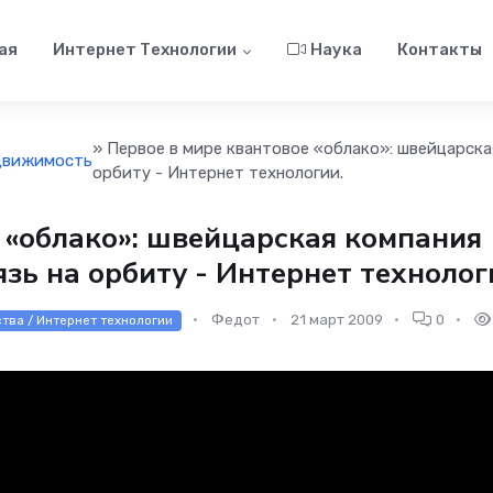
ая
Интернет Технологии
Наука
Контакты
» Первое в мире квантовое «облако»: швейцарск
движимость
орбиту - Интернет технологии.
 «облако»: швейцарская компания
ь на орбиту - Интернет технолог
Федот
21 март 2009
0
ства / Интернет технологии