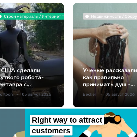
 растения / Интернет технологии
Строй материалы / Интернет технологии
Недвижимость / Оборуд
 США сделали
Ученые рассказали
уткого робота-
как правильно
ентавра с
принимать душ -
нструментами
Наука.
oftoon
05 август 2026
Becker
05 август 2026
место рук - Наука.
Right way to attract
customers