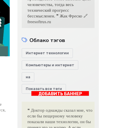
человечества, тогда весь
технический прогресс
бессмысленен. ❞ Жак Фреско 🔗
freesoftrus.ru
Облако тэгов
Интернет технологии
Компьютеры и интернет
на
Показать все теги
ДОБАВИТЬ БАННЕР
е
ся,
❝ Доктор однажды сказал мне, что
если бы пещерному человеку
показали наши технологии, он бы
принял это за магию. А если