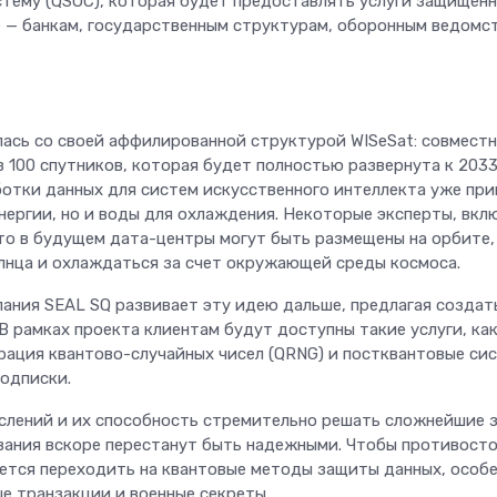
тему (QSOC), которая будет предоставлять услуги защищен
е — банкам, государственным структурам, оборонным ведомс
ась со своей аффилированной структурой WISeSat: совместн
 100 спутников, которая будет полностью развернута к 2033
отки данных для систем искусственного интеллекта уже при
нергии, но и воды для охлаждения. Некоторые эксперты, вкл
что в будущем дата-центры могут быть размещены на орбите,
лнца и охлаждаться за счет окружающей среды космоса.
ания SEAL SQ развивает эту идею дальше, предлагая создат
В рамках проекта клиентам будут доступны такие услуги, ка
ерация квантово-случайных чисел (QRNG) и постквантовые си
одписки.
слений и их способность стремительно решать сложнейшие 
ания вскоре перестанут быть надежными. Чтобы противост
ется переходить на квантовые методы защиты данных, особе
е транзакции и военные секреты.