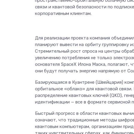
пространственно-орбитальную облачную сис
связи и квантовой безопасности по подписк
корпоративным клиентам.
Для реализации проекта компания объединил
планируют вывести на орбиту группировку из
Стремительный рост спроса на центры обраб
увеличению потребления не только электроэ
основателя SpaceX Илона Маска, полагают, 
они будут получать энергию напрямую от Со
Базирующаяся в Куантрене (Швейцария) комп
орбитальное «облако» для квантовой связи. 
распределение квантовых ключей (QKD), ген
идентификации — все в формате сервисной п
Быстрый прогресс в области квантовых вычи
означают, что традиционные методы шифров
квантовым компьютерам, организациям прид
таких чувствительных сферах, как финансовы