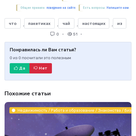
Общие правила
поведения на сайте.
Есть вопросы.
Напишите нам.
что
пакетиках
чай
настоящих
из
,
,
,
,
0
51
Понравилась ли Вам статья?
0
из
0
посчитали это полезным
Да
Нет
Похожие статьи
Недвижимость / Работа и образование / Знакомства / Бизне