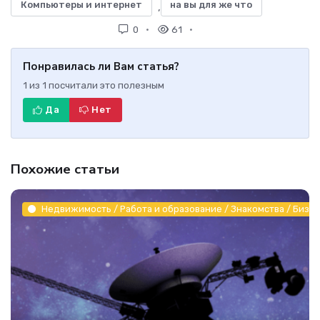
Компьютеры и интернет
на вы для же что
,
0
61
Понравилась ли Вам статья?
1
из
1
посчитали это полезным
Да
Нет
Похожие статьи
Недвижимость / Работа и образование / Знакомства / Бизне