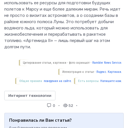
использовать ее ресурсы для подготовки будущих
полетов к Марсу и еще более далеким мирам. Речь идет
не просто о визитах астронавтов, а о создании базы в
районе южного полюса Луны. Это потребует добычи
водяного льда, который можно использовать для
жизнеобеспечения и перерабатывать в ракетное
топливо. «Артемида II» — лишь первый шаг на этом
долгом пути.
Цитирование статьи, картинки - фото скриншот -
Rambler News Service.
Иллюстрация к статье -
Яндекс. Картинки.
Общие правила
поведения на сайте.
Есть вопросы.
Напишите нам.
Интернет технологии
0
52
Понравилась ли Вам статья?
0
из
0
посчитали это полезным