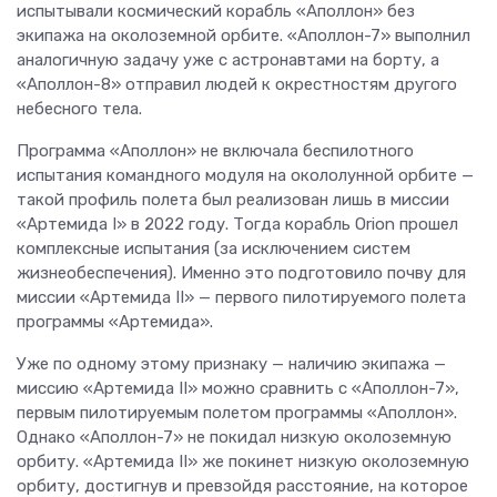
испытывали космический корабль «Аполлон» без
экипажа на околоземной орбите. «Аполлон-7» выполнил
аналогичную задачу уже с астронавтами на борту, а
«Аполлон-8» отправил людей к окрестностям другого
небесного тела.
Программа «Аполлон» не включала беспилотного
испытания командного модуля на окололунной орбите —
такой профиль полета был реализован лишь в миссии
«Артемида I» в 2022 году. Тогда корабль Orion прошел
комплексные испытания (за исключением систем
жизнеобеспечения). Именно это подготовило почву для
миссии «Артемида II» — первого пилотируемого полета
программы «Артемида».
Уже по одному этому признаку — наличию экипажа —
миссию «Артемида II» можно сравнить с «Аполлон-7»,
первым пилотируемым полетом программы «Аполлон».
Однако «Аполлон-7» не покидал низкую околоземную
орбиту. «Артемида II» же покинет низкую околоземную
орбиту, достигнув и превзойдя расстояние, на которое