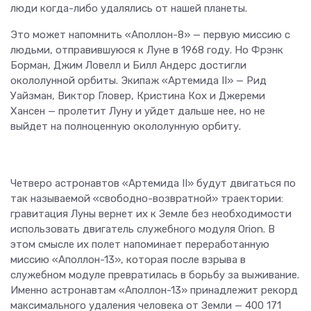
люди когда-либо удалялись от нашей планеты.
Это может напомнить «Аполлон-8» — первую миссию с
людьми, отправившуюся к Луне в 1968 году. Но Фрэнк
Борман, Джим Ловелл и Билл Андерс достигли
окололунной орбиты. Экипаж «Артемида II» — Рид
Уайзман, Виктор Гловер, Кристина Кох и Джереми
Хансен — пролетит Луну и уйдет дальше нее, но не
выйдет на полноценную окололунную орбиту.
Четверо астронавтов «Артемида II» будут двигаться по
так называемой «свободно-возвратной» траектории:
гравитация Луны вернет их к Земле без необходимости
использовать двигатель служебного модуля Orion. В
этом смысле их полет напоминает переработанную
миссию «Аполлон-13», которая после взрыва в
служебном модуле превратилась в борьбу за выживание.
Именно астронавтам «Аполлон-13» принадлежит рекорд
максимального удаления человека от Земли — 400 171