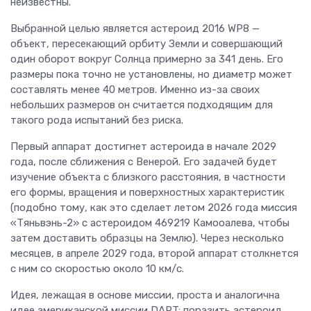
неизвестны.
Выбранной целью является астероид 2016 WP8 —
объект, пересекающий орбиту Земли и совершающий
один оборот вокруг Солнца примерно за 341 день. Его
размеры пока точно не установлены, но диаметр может
составлять менее 40 метров. Именно из-за своих
небольших размеров он считается подходящим для
такого рода испытаний без риска.
Первый аппарат достигнет астероида в начале 2029
года, после сближения с Венерой. Его задачей будет
изучение объекта с близкого расстояния, в частности
его формы, вращения и поверхностных характеристик
(подобно тому, как это сделает летом 2026 года миссия
«Тяньвэнь-2» с астероидом 469219 Камооалева, чтобы
затем доставить образцы на Землю). Через несколько
месяцев, в апреле 2029 года, второй аппарат столкнется
с ним со скоростью около 10 км/с.
Идея, лежащая в основе миссии, проста и аналогична
идее американской миссии DART: поразить астероид,