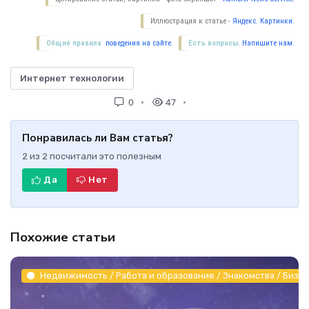
Иллюстрация к статье -
Яндекс. Картинки.
Общие правила
поведения на сайте.
Есть вопросы.
Напишите нам.
Интернет технологии
0
47
Понравилась ли Вам статья?
2
из
2
посчитали это полезным
Да
Нет
Похожие статьи
Недвижимость / Работа и образование / Знакомства / Бизне