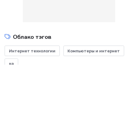
Облако тэгов
Интернет технологии
Компьютеры и интернет
на
Показать все теги
ДОБАВИТЬ БАННЕР
-- Начинайте делать все, что вы можете сделать – и даже то, о чем можете хотя бы
мечтать.
-- Все дело в мыслях. Мысль — начало всего. И мыслями можно управлять. И