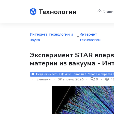
Технологии
Главн
Интернет технологии и
Интернет
»
наука
технологии
Эксперимент STAR вперв
материи из вакуума - Ин
Недвижимость / Другие новости / Работа и образова
Емельян
09 апрель 2026
0
4