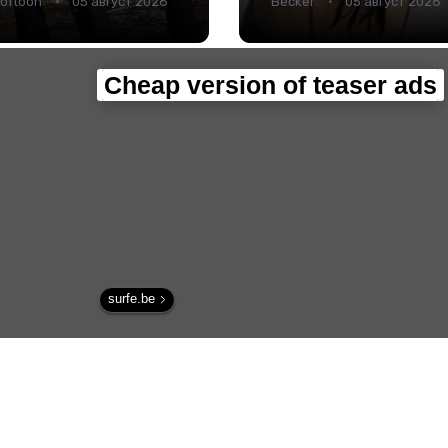
oftoon
05 август 2026
Becker
05 август 2026
место рук - Наука.
Cheap version of teaser ads
surfe.be