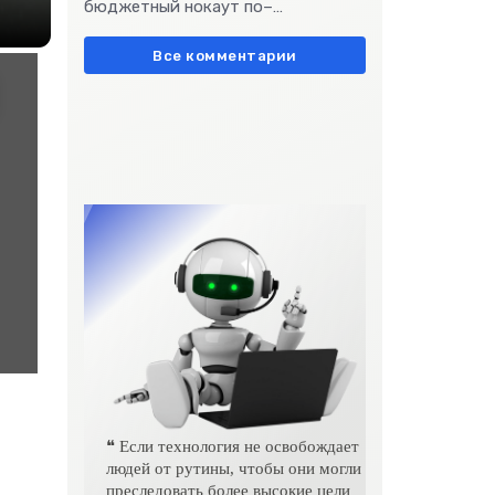
бюджетный нокаут по–
европейски» очень метко
подчеркивает остроту
Все комментарии
❝ Если технология не освобождает
людей от рутины, чтобы они могли
преследовать более высокие цели