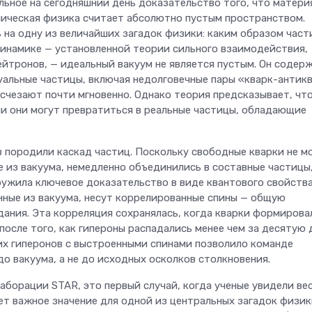
ьное на сегодняшний день доказательство того, что матери
сическая физика считает абсолютно пустым пространством.
 на одну из величайших загадок физики: каким образом час
инамике — установленной теории сильного взаимодействия,
йтронов, — идеальный вакуум не является пустым. Он содер
уальные частицы, включая недолговечные пары «кварк-антикв
счезают почти мгновенно. Однако теория предсказывает, чт
и они могут превратиться в реальные частицы, обладающие
 породили каскад частиц. Поскольку свободные кварки не м
е из вакуума, немедленно объединились в составные частицы
ужила ключевое доказательство в виде квантового свойств
енные из вакуума, несут коррелированные спины — общую
дания. Эта корреляция сохранялась, когда кварки формирова
после того, как гипероны распадались менее чем за десятую
их гиперонов с выстроенными спинами позволило команде
о вакуума, а не до исходных осколков столкновения.
аборации STAR, это первый случай, когда ученые увидели ве
ет важное значение для одной из центральных загадок физик