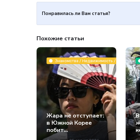
Понравилась ли Вам статья?
Похожие статьи
Знакомства / Недвижимость / Животные и
Жара не отступает:
В
в Южной Корее
ж
побит
к
температурный
и