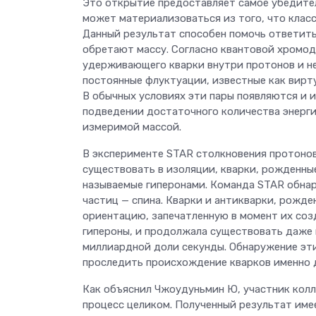
Это открытие предоставляет самое убедител
может материализоваться из того, что клас
Данный результат способен помочь ответить
обретают массу. Согласно квантовой хромод
удерживающего кварки внутри протонов и не
постоянные флуктуации, известные как вирт
В обычных условиях эти пары появляются и и
подведении достаточного количества энерги
измеримой массой.
В эксперименте STAR столкновения протонов
существовать в изоляции, кварки, рожденны
называемые гиперонами. Команда STAR обнар
частиц — спина. Кварки и антикварки, рожд
ориентацию, запечатленную в момент их соз
гипероны, и продолжала существовать даже 
миллиардной доли секунды. Обнаружение эт
проследить происхождение кварков именно д
Как объяснил Чжоудуньмин Ю, участник колл
процесс целиком. Полученный результат име