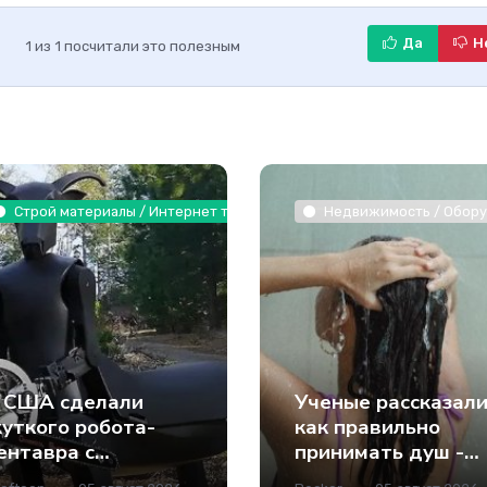
Да
Н
1
из
1
посчитали это полезным
 растения / Интернет технологии
Строй материалы / Интернет технологии
Недвижимость / Оборуд
 США сделали
Ученые рассказали
уткого робота-
как правильно
ентавра с
принимать душ -
нструментами
Наука.