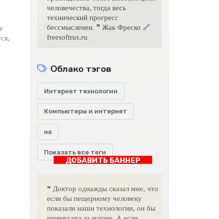
человечества, тогда весь
технический прогресс
бессмысленен. ❞ Жак Фреско 🔗
е
freesoftrus.ru
ся,
Облако тэгов
Интернет технологии
Компьютеры и интернет
на
Показать все теги
ДОБАВИТЬ БАННЕР
❝ Доктор однажды сказал мне, что
если бы пещерному человеку
показали наши технологии, он бы
принял это за магию. А если