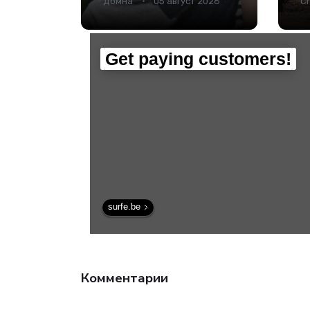
Домна
05 август 2026
Cr
рекорд за всю
в
историю
наблюдений -
Наука.
Get paying customers!
surfe.be
Комментарии