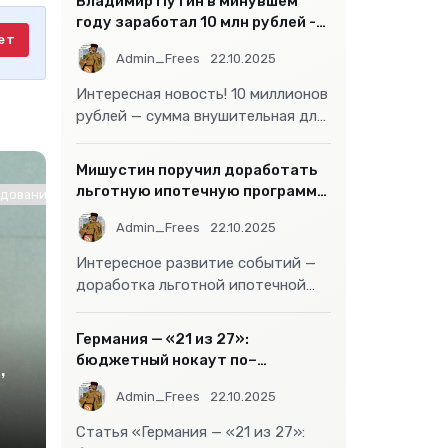
Владимир Путин в минувшем
году заработал 10 млн рублей -
ет
«Бизнес»
Admin_Frees
22.10.2025
Интересная новость! 10 миллионов
рублей — сумма внушительная для
большинства россиян, но совсем
не
Мишустин поручил доработать
льготную ипотечную программу
ование / Другие новости / Знакомства / Интернет технологии
- «Бизнес»
Admin_Frees
22.10.2025
Интересное развитие событий —
доработка льготной ипотечной
программы действительно может
стать
Германия — «21 из 27»:
бюджетный нокаут по–
,
европейски
Admin_Frees
22.10.2025
Статья «Германия — «21 из 27»: