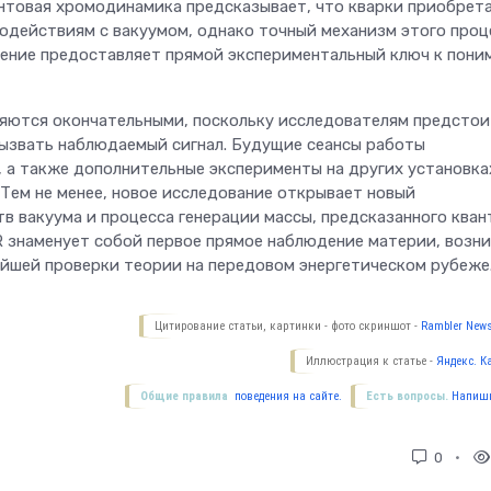
антовая хромодинамика предсказывает, что кварки приобрет
одействиям с вакуумом, однако точный механизм этого проц
дение предоставляет прямой экспериментальный ключ к пон
ляются окончательными, поскольку исследователям предстои
вызвать наблюдаемый сигнал. Будущие сеансы работы
 а также дополнительные эксперименты на других установка
 Тем не менее, новое исследование открывает новый
в вакуума и процесса генерации массы, предсказанного ква
 знаменует собой первое прямое наблюдение материи, возн
нейшей проверки теории на передовом энергетическом рубеже
Цитирование статьи, картинки - фото скриншот -
Rambler News
Иллюстрация к статье -
Яндекс. К
Общие правила
поведения на сайте.
Есть вопросы.
Напиши
0