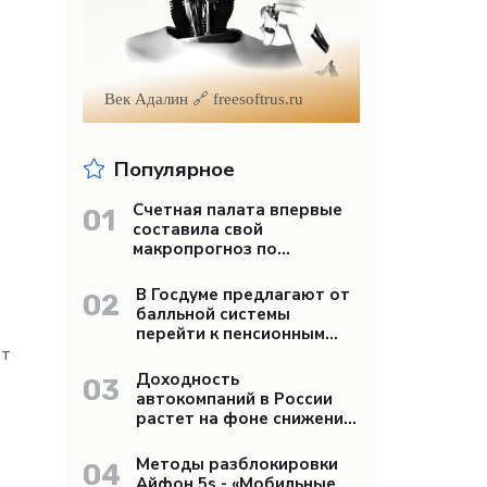
Век Адалин 🔗 freesoftrus.ru
Популярное
Счетная палата впервые
01
составила свой
макропрогноз по
экономике России -
«Бизнес»
В Госдуме предлагают от
02
балльной системы
перейти к пенсионным
«рангам» - «Бизнес»
ет
Доходность
03
автокомпаний в России
растет на фоне снижения
продаж - «Бизнес»
Методы разблокировки
04
Айфон 5s - «Мобильные