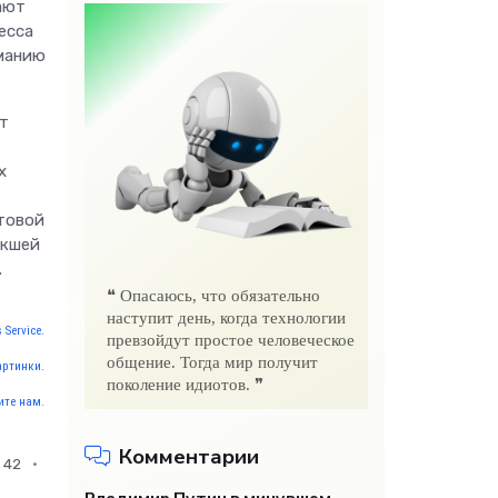
ают
есса
иманию
т
х
нтовой
икшей
.
❝ Опасаюсь, что обязательно
наступит день, когда технологии
 Service.
превзойдут простое человеческое
общение. Тогда мир получит
артинки.
поколение идиотов. ❞
те нам.
Комментарии
42