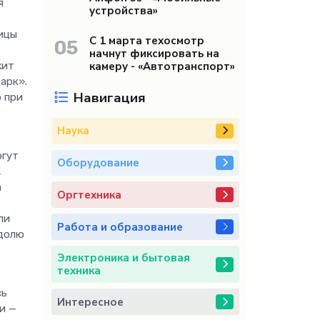
я
устройства»
тицы
С 1 марта техосмотр
05
начнут фиксировать на
камеру - «Автотранспорт»
жит
арк».
Навигация
о при
Наука
огут
Оборудование
,
а
Оргтехника
ли
Работа и образование
 долю
Электроника и бытовая
техника
сь
Интересное
и —