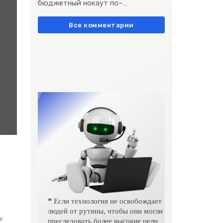
бюджетный нокаут по–
т-
европейски» очень метко
ет
подчеркивает остроту
Все комментарии
❝ Если технология не освобождает
людей от рутины, чтобы они могли
е
преследовать более высокие цели