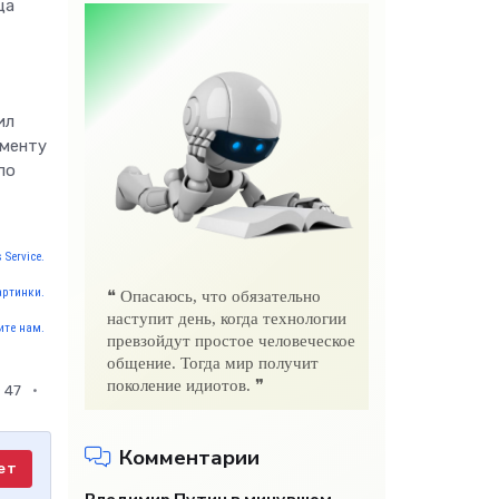
ца
ил
оменту
по
 Service.
артинки.
❝ Опасаюсь, что обязательно
наступит день, когда технологии
те нам.
превзойдут простое человеческое
общение. Тогда мир получит
поколение идиотов. ❞
47
Комментарии
ет