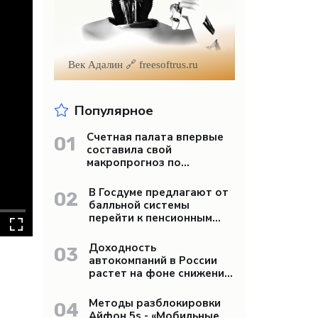
Век Адалин 🔗 freesoftrus.ru
Популярное
Счетная палата впервые
01
составила свой
макропрогноз по
экономике России -
«Бизнес»
В Госдуме предлагают от
02
балльной системы
перейти к пенсионным
«рангам» - «Бизнес»
Доходность
03
автокомпаний в России
растет на фоне снижения
продаж - «Бизнес»
Методы разблокировки
04
Айфон 5s - «Мобильные