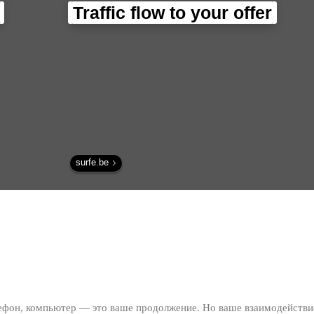
мирового интерне
Traffic flow to your offer
трафика - Интерн
технологии.
surfe.be
лефон, компьютер — это ваше продолжение. Но ваше взаимодействи