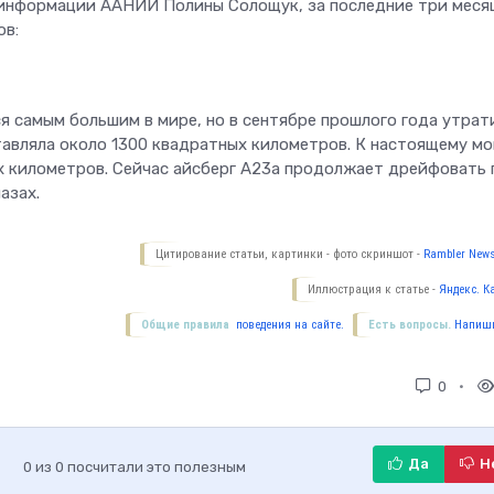
информации ААНИИ Полины Солощук, за последние три меся
ов:
я самым большим в мире, но в сентябре прошлого года утрат
ставляла около 1300 квадратных километров. К настоящему м
х километров. Сейчас айсберг А23а продолжает дрейфовать 
азах.
Цитирование статьи, картинки - фото скриншот -
Rambler News
Иллюстрация к статье -
Яндекс. К
Общие правила
поведения на сайте.
Есть вопросы.
Напиши
0
Да
Н
0
из
0
посчитали это полезным