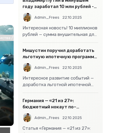
Владимир Путин в минувшем
году заработал 10 млн рублей -
«Бизнес»
Admin_Frees
22.10.2025
Интересная новость! 10 миллионов
рублей — сумма внушительная для
хнологии
ства / СТАТЬИ / Животные и растения / Работа и образование / Инт
большинства россиян, но совсем
не
Мишустин поручил доработать
льготную ипотечную программу
- «Бизнес»
Admin_Frees
22.10.2025
Интересное развитие событий —
доработка льготной ипотечной
е
программы действительно может
стать
Германия — «21 из 27»:
бюджетный нокаут по–
европейски
Admin_Frees
22.10.2025
Статья «Германия — «21 из 27»: