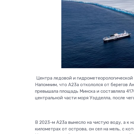
Центра ледовой и гидрометеорологической 
Напомним, что А23а откололся от берегов Ан
превышала площадь Минска и составляла 4170
центральной части моря Уэдделла, после че
В 2023-м А23а вынесло на чистую воду, а к н
километрах от острова, он сел на мель, с ко