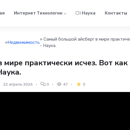
ая
Интернет Технологии
Наука
Контакты
» Самый большой айсберг в мире практиче
»
Недвижимость
- Наука.
 мире практически исчез. Вот как 
Наука.
22 апрель 2026
0
47
0