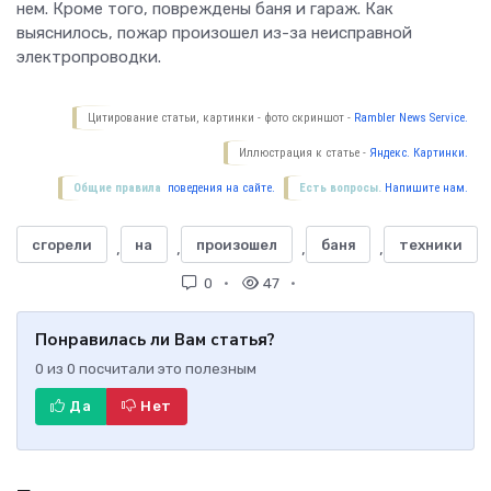
нем. Кроме того, повреждены баня и гараж. Как
выяснилось, пожар произошел из-за неисправной
электропроводки.
Цитирование статьи, картинки - фото скриншот -
Rambler News Service.
Иллюстрация к статье -
Яндекс. Картинки.
Общие правила
поведения на сайте.
Есть вопросы.
Напишите нам.
сгорели
на
произошел
баня
техники
,
,
,
,
0
47
Понравилась ли Вам статья?
0
из
0
посчитали это полезным
Да
Нет