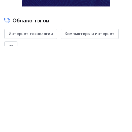
Облако тэгов
Интернет технологии
Компьютеры и интернет
на
Показать все теги
ДОБАВИТЬ БАННЕР
-- Начинайте делать все, что вы можете сделать – и даже то, о чем можете хотя бы
мечтать.
-- Все дело в мыслях. Мысль — начало всего. И мыслями можно управлять. И
поэтому главное дело совершенствования: работать над мыслями.
-- Идите уверенно по направлению к мечте. Живите той жизнью, которую вы сами