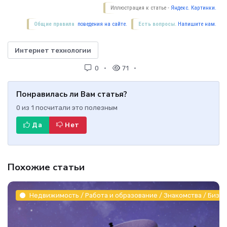
Иллюстрация к статье -
Яндекс. Картинки.
Общие правила
поведения на сайте.
Есть вопросы.
Напишите нам.
Интернет технологии
0
71
Понравилась ли Вам статья?
0
из
1
посчитали это полезным
Да
Нет
Похожие статьи
Недвижимость / Работа и образование / Знакомства / Бизне