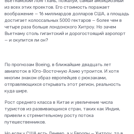
Вьетнамский Лонгтхань, пожалуй, самый амбициозный
из всех этих проектов. Его стоимость поражает
воображение — 16 миллиардов долларов США, а площадь
достигает колоссальных 5000 гектаров — более чем в
четыре раза больше лондонского Хитроу. Но зачем
Вьетнаму столь гигантский и дорогостоящий аэропорт
— и окупится ли он?
По прогнозам Boeing, в ближайшие двадцать лет
авиапоток в Юго-Восточную Азию утроится. И хотя
многим знаком образ европейцев с рюкзаками,
отправляющихся открывать этот регион, реальность
куда шире.
Рост среднего класса в Китае и увеличение числа
туристов из развивающихся стран, таких как Индия,
привели к стремительному росту потока
путешественников.
Но если у США есть Денвер, а у Европы — Хитроу, то в