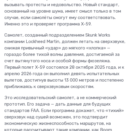
вызывать протесты и недовольство. Новый стандарт,
основанный на уровне шума, имеет смысл только в том
случае, если самолёты смогут ему соответствовать.
Именно это и проверяет программа X-59.
Самолет, созданный подразделением Skunk Works
компании Lockheed Martin, должен летать на сверхзвуке,
снижая привычный «удар» до мягкого «хлопка» —
гораздо более тихой волны давления, достигаемой за
счет вытянутого носа и особой формы фюзеляжа.
Первый полет X-59 состоялся 28 октября 2025 года, и к
апрелю 2026 года он выполнил девять испытательных
вылетов, достигнув высоты 13 000 метров и постепенно
приближаясь к сверхзвуковым скоростям.
Это исследовательский самолет, а не коммерческий
прототип. Его задача — дать данные для будущих
стандартов FAA. Если программа докажет, что «тихий»
сверхзвук над сушей возможен, это подтвердит
экономическую жизнеспособность маршрутов, на
которые рассчитывают такие компании, как Boom