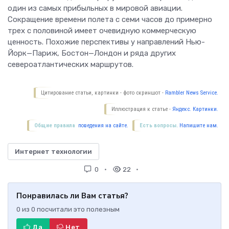
один из самых прибыльных в мировой авиации.
Сокращение времени полета с семи часов до примерно
трех с половиной имеет очевидную коммерческую
ценность. Похожие перспективы у направлений Нью-
Йорк—Париж, Бостон—Лондон и ряда других
североатлантических маршрутов.
Цитирование статьи, картинки - фото скриншот -
Rambler News Service.
Иллюстрация к статье -
Яндекс. Картинки.
Общие правила
поведения на сайте.
Есть вопросы.
Напишите нам.
Интернет технологии
0
22
Понравилась ли Вам статья?
0
из
0
посчитали это полезным
Да
Нет