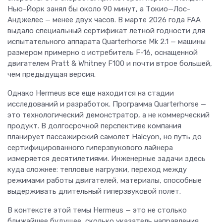
Нью-Йорк занял бы около 90 минут, а Токио—Лос-
Анджелес — менее двух часов. В марте 2026 года FAA
выдало специальный сертификат летной годности для
испытательного аппарата Quarterhorse Mk 2.1 — машины
размером примерно с истребитель F-16, оснащенной
двигателем Pratt & Whitney F100 и почти втрое большей,
чем предыдущая версия.
Однако Hermeus все еще находится на стадии
исследований и разработок. Программа Quarterhorse —
это технологический демонстратор, а не коммерческий
продукт. В долгосрочной перспективе компания
планирует пассажирский самолет Halcyon, но путь до
сертифицированного гиперзвукового лайнера
измеряется десятилетиями. Инженерные задачи здесь
куда сложнее: тепловые нагрузки, переход между
режимами работы двигателей, материалы, способные
выдерживать длительный гиперзвуковой полет.
В контексте этой темы Hermeus — это не столько
ближайшее будущее, сколько указатель направления.