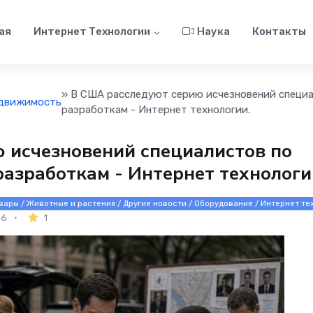
ая
Интернет Технологии
Наука
Контакты
» В США расследуют серию исчезновений специа
движимость
разработкам - Интернет технологии.
 исчезновений специалистов по
азработкам - Интернет технологи
вары / Животные и растения / Другие новости / Оборудование / Интернет те
6
1