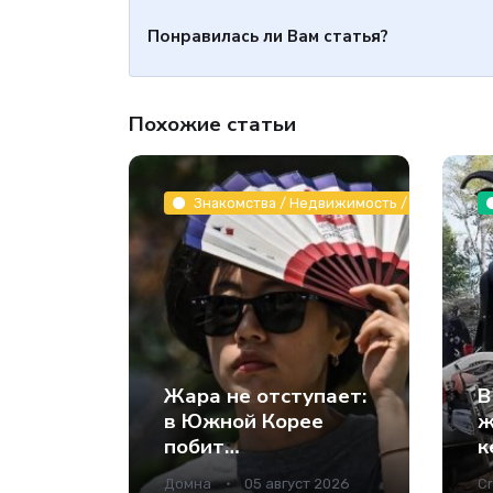
Понравилась ли Вам статья?
Похожие статьи
Знакомства / Недвижимость / Животные и
Жара не отступает:
В
в Южной Корее
ж
побит
к
температурный
и
Домна
05 август 2026
Cr