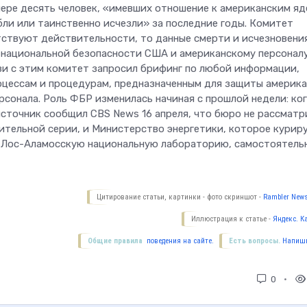
ере десять человек, «имевших отношение к американским я
бли или таинственно исчезли» за последние годы. Комитет
тствуют действительности, то данные смерти и исчезновени
 национальной безопасности США и американскому персоналу
зи с этим комитет запросил брифинг по любой информации,
оцессам и процедурам, предназначенным для защиты америк
рсонала. Роль ФБР изменилась начиная с прошлой недели: ко
сточник сообщил CBS News 16 апреля, что бюро не рассматр
рительной серии, и Министерство энергетики, которое курир
 Лос-Аламосскую национальную лабораторию, самостоятель
Цитирование статьи, картинки - фото скриншот -
Rambler News
Иллюстрация к статье -
Яндекс. К
Общие правила
поведения на сайте.
Есть вопросы.
Напиши
0