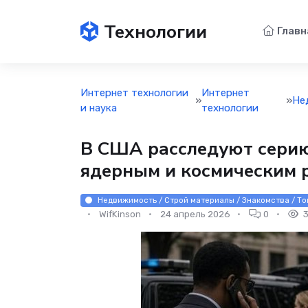
Технологии
Главн
Интернет технологии
Интернет
»
»
Не
и наука
технологии
В США расследуют серию
ядерным и космическим р
Недвижимость / Строй материалы / Знакомства / То
WifKinson
24 апрель 2026
0
3