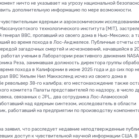
момент ничто не указывает на угрозу национальной безопасн
тавить дополнительную информацию по мере возможности.
к чувствительным ядерным и аэрокосмическим исследованиям
ассачусетского технологического института (MIT), застрел
й генерал ВВС, пропавший из своего дома в Нью-Мексико; а 
ший во время похода в Лос-Анджелесе. Публичные отчеты с
ередой загадочных смертей и исчезновений, начавшейся в 2
й работал ученым в Лаборатории реактивного движения NASA
 Моника Реза, занимавшая должность директора группы обраб
время похода в Калифорнии в июне 2025 года и до сих пор н
ерал ВВС Уильям Нил Маккэсленд исчез из своего дома в
бе револьвер 38-го калибра; его местонахождение также ост
кого комитета Палаты представителей по надзору, в число д
овека, связанных с JPL, два сотрудника Лос-Аламосской
работавший над ядерным синтезом, исследователь в области
ик, работавший на предприятии по производству компонент
а заявил, что расследует недавние неподтвержденные публ
мевших доступ к чувствительной научной информации США. В