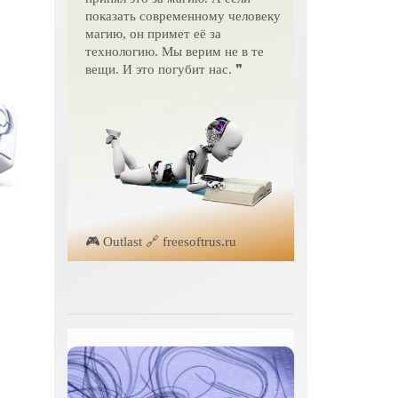
показать современному человеку
магию, он примет её за
технологию. Мы верим не в те
вещи. И это погубит нас. ❞
🎮 Outlast 🔗 freesoftrus.ru