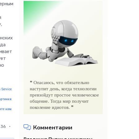
дерным
я
,
анских
гда
ивает
ует
но
❝ Опасаюсь, что обязательно
наступит день, когда технологии
 Service.
превзойдут простое человеческое
артинки.
общение. Тогда мир получит
поколение идиотов. ❞
те нам.
Комментарии
36