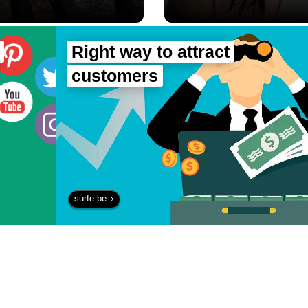
место рук - Наука.
Right way to attract
customers
surfe.be