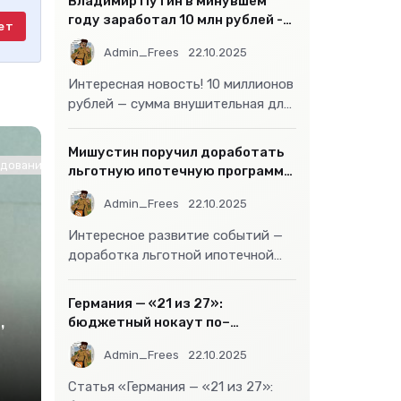
Владимир Путин в минувшем
году заработал 10 млн рублей -
ет
«Бизнес»
Admin_Frees
22.10.2025
Интересная новость! 10 миллионов
рублей — сумма внушительная для
большинства россиян, но совсем
не
Мишустин поручил доработать
ование / Другие новости / Знакомства / Интернет технологии
льготную ипотечную программу
- «Бизнес»
Admin_Frees
22.10.2025
Интересное развитие событий —
доработка льготной ипотечной
программы действительно может
стать
Германия — «21 из 27»:
,
бюджетный нокаут по–
европейски
Admin_Frees
22.10.2025
Статья «Германия — «21 из 27»: