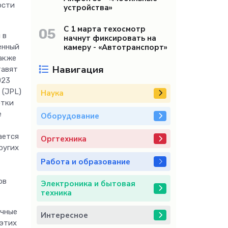
ости
устройства»
С 1 марта техосмотр
05
 в
начнут фиксировать на
камеру - «Автотранспорт»
енный
также
Навигация
тавят
023
 (JPL)
Наука
отки
е
Оборудование
ается
Оргтехника
ругих
Работа и образование
ов
Электроника и бытовая
техника
ичные
Интересное
 этих