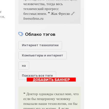
человечества, тогда весь
технический прогресс
е
бессмысленен. ❞ Жак Фреско 🔗
ся,
freesoftrus.ru
Облако тэгов
Интернет технологии
Компьютеры и интернет
на
Показать все теги
ДОБАВИТЬ БАННЕР
❝ Доктор однажды сказал мне, что
если бы пещерному человеку
показали наши технологии, он бы
принял это за магию. А если