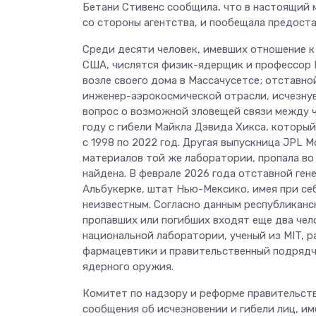
Бетани Стивенс сообщила, что в настоящий 
со стороны агентства, и пообещала предос
Среди десяти человек, имевших отношение 
США, числятся физик-ядерщик и профессор М
возле своего дома в Массачусетсе; отставно
инженер-аэрокосмической отрасли, исчезнув
вопрос о возможной зловещей связи между ч
году с гибели Майкла Дэвида Хикса, которы
с 1998 по 2022 год. Другая выпускница JPL
материалов той же лаборатории, пропала во 
найдена. В феврале 2026 года отставной ген
Альбукерке, штат Нью-Мексико, имея при се
неизвестным. Согласно данным республиканс
пропавших или погибших входят еще два чел
национальной лаборатории, ученый из MIT, 
фармацевтики и правительственный подрядч
ядерного оружия.
Комитет по надзору и реформе правительств
сообщения об исчезновении и гибели лиц, и