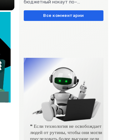
бюджетный нокаут по–
европейски» очень метко
подчеркивает остроту
Все комментарии
❝ Если технология не освобождает
людей от рутины, чтобы они могли
преследовать более высокие цели