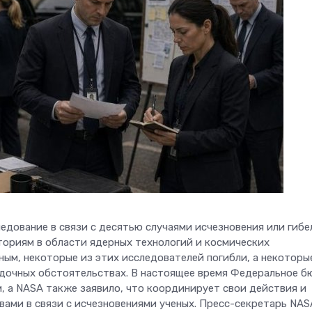
дование в связи с десятью случаями исчезновения или гибе
ториям в области ядерных технологий и космических
ным, некоторые из этих исследователей погибли, а некоторы
гадочных обстоятельствах. В настоящее время Федеральное б
, а NASA также заявило, что координирует свои действия и
ами в связи с исчезновениями ученых. Пресс-секретарь NAS