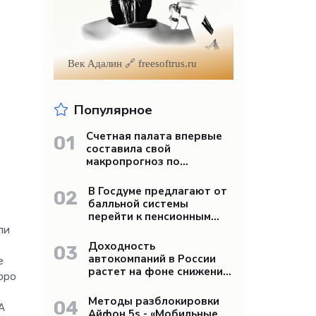
Век Адалин 🔗 freesoftrus.ru
Популярное
Счетная палата впервые
01
составила свой
макропрогноз по
экономике России -
«Бизнес»
В Госдуме предлагают от
02
балльной системы
перейти к пенсионным
«рангам» - «Бизнес»
ли
Доходность
03
автокомпаний в России
е
растет на фоне снижения
юро
продаж - «Бизнес»
Методы разблокировки
04
A
Айфон 5s - «Мобильные