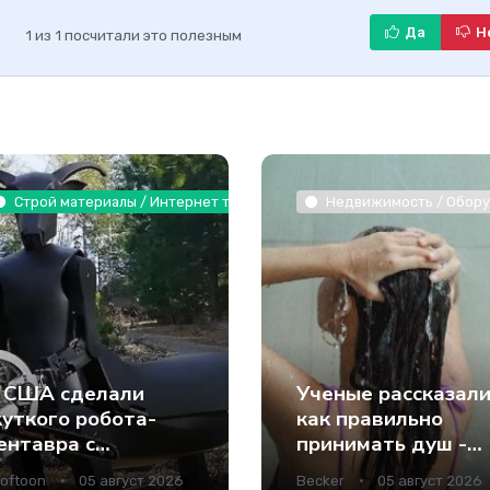
Да
Н
1
из
1
посчитали это полезным
 растения / Интернет технологии
Строй материалы / Интернет технологии
Недвижимость / Оборуд
 США сделали
Ученые рассказали
уткого робота-
как правильно
ентавра с
принимать душ -
нструментами
Наука.
oftoon
05 август 2026
Becker
05 август 2026