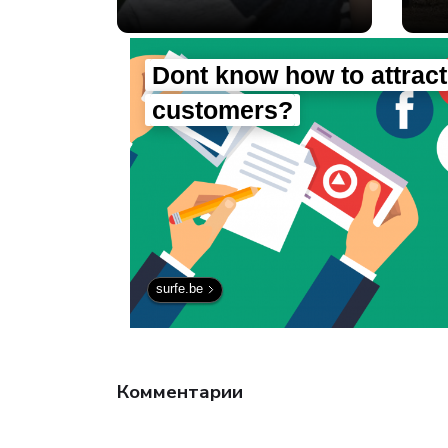
рекорд за всю
в
историю
наблюдений -
Наука.
Dont know how to attract
customers?
surfe.be
Комментарии