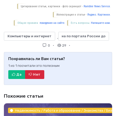
Цитирование статьи, картинки - фото скриншот -
Rambler News Service.
Иллюстрация к статье -
Яндекс. Картинки.
Общие правила
поведения на сайте.
Есть вопросы.
Напишите нам.
Компьютеры и интернет
на по портала России до
,
0
29
Понравилась ли Вам статья?
1
из
1
посчитали это полезным
Да
Нет
Похожие статьи
Недвижимость / Работа и образование / Знакомства / Бизне