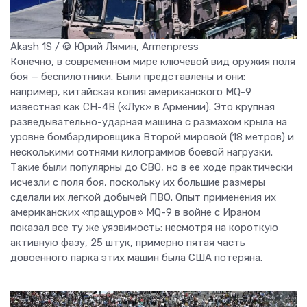
Akash 1S / © Юрий Лямин, Armenpress
Конечно, в современном мире ключевой вид оружия поля
боя — беспилотники. Были представлены и они:
например, китайская копия американского MQ-9
известная как CH-4B («Лук» в Армении). Это крупная
разведывательно-ударная машина с размахом крыла на
уровне бомбардировщика Второй мировой (18 метров) и
несколькими сотнями килограммов боевой нагрузки.
Такие были популярны до СВО, но в ее ходе практически
исчезли с поля боя, поскольку их большие размеры
сделали их легкой добычей ПВО. Опыт применения их
американских «пращуров» MQ-9 в войне с Ираном
показал все ту же уязвимость: несмотря на короткую
активную фазу, 25 штук, примерно пятая часть
довоенного парка этих машин была США потеряна.