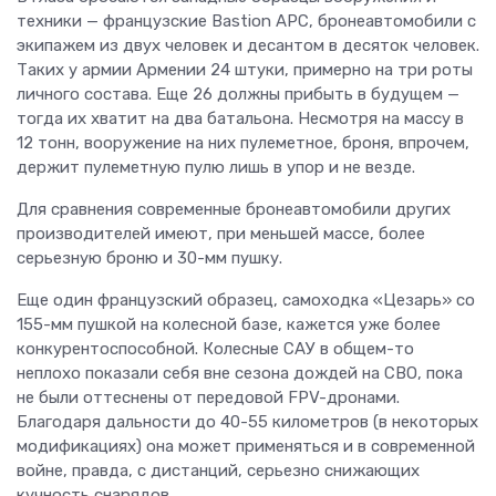
техники — французские Bastion APC, бронеавтомобили с
экипажем из двух человек и десантом в десяток человек.
Таких у армии Армении 24 штуки, примерно на три роты
личного состава. Еще 26 должны прибыть в будущем —
тогда их хватит на два батальона. Несмотря на массу в
12 тонн, вооружение на них пулеметное, броня, впрочем,
держит пулеметную пулю лишь в упор и не везде.
Для сравнения современные бронеавтомобили других
производителей имеют, при меньшей массе, более
серьезную броню и 30-мм пушку.
Еще один французский образец, самоходка «Цезарь» со
155-мм пушкой на колесной базе, кажется уже более
конкурентоспособной. Колесные САУ в общем-то
неплохо показали себя вне сезона дождей на СВО, пока
не были оттеснены от передовой FPV-дронами.
Благодаря дальности до 40-55 километров (в некоторых
модификациях) она может применяться и в современной
войне, правда, с дистанций, серьезно снижающих
кучность снарядов.