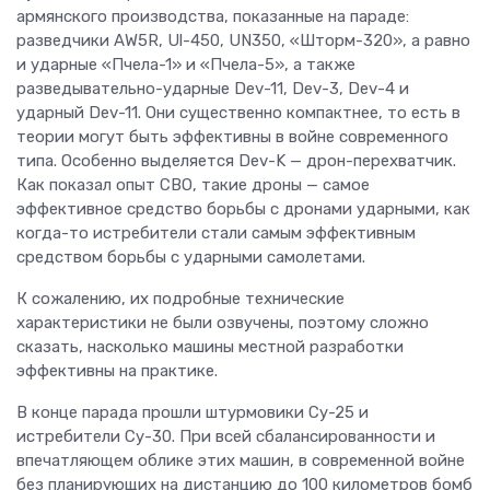
армянского производства, показанные на параде:
разведчики AW5R, Ul-450, UN350, «Шторм-320», а равно
и ударные «Пчела-1» и «Пчела-5», а также
разведывательно-ударные Dev-11, Dev-3, Dev-4 и
ударный Dev-11. Они существенно компактнее, то есть в
теории могут быть эффективны в войне современного
типа. Особенно выделяется Dev-K — дрон-перехватчик.
Как показал опыт СВО, такие дроны — самое
эффективное средство борьбы с дронами ударными, как
когда-то истребители стали самым эффективным
средством борьбы с ударными самолетами.
К сожалению, их подробные технические
характеристики не были озвучены, поэтому сложно
сказать, насколько машины местной разработки
эффективны на практике.
В конце парада прошли штурмовики Су-25 и
истребители Су-30. При всей сбалансированности и
впечатляющем облике этих машин, в современной войне
без планирующих на дистанцию до 100 километров бомб