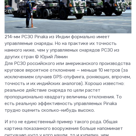
214-мм РСЗО Pinaka из Индии формально имеет
управляемые снаряды. Но на практике их точность
намного ниже, чем у управляемых снарядов РСЗО из
других стран © Юрий Лямин
Для РСЗО российского или американского производства
круговое вероятное отклонение — меньше 10 метров (за
исключением случаев GPS-спуфинга, роняющих, впрочем,
точность и их индийских аналогов). Хорошо известно:
реальное действие снаряда по цели растет
пропорционально квадрату величины отклонения. То
есть реальную эффективность управляемых Pinaka
трудно оценить сколько-нибудь высоко.
И это не единственный пример такого рода. Общая
картина показанного вооружения больше напоминает
ситуацию «что у кого нашли, то и купили», чем