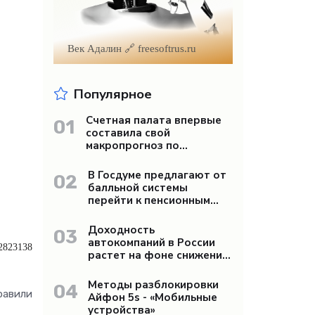
Век Адалин 🔗 freesoftrus.ru
Популярное
Счетная палата впервые
01
составила свой
макропрогноз по
экономике России -
«Бизнес»
В Госдуме предлагают от
02
балльной системы
перейти к пенсионным
«рангам» - «Бизнес»
Доходность
03
автокомпаний в России
72823138
растет на фоне снижения
продаж - «Бизнес»
Методы разблокировки
04
равили
Айфон 5s - «Мобильные
устройства»