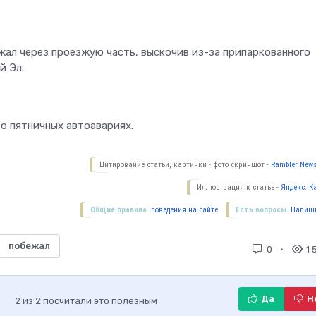
ал через проезжую часть, выскочив из-за припаркованного
й Эл.
о пятничных автоавариях.
Цитирование статьи, картинки - фото скриншот -
Rambler News
Иллюстрация к статье -
Яндекс. К
Общие правила
поведения на сайте.
Есть вопросы.
Напиши
побежал
0
1 
Да
Н
2
из
2
посчитали это полезным