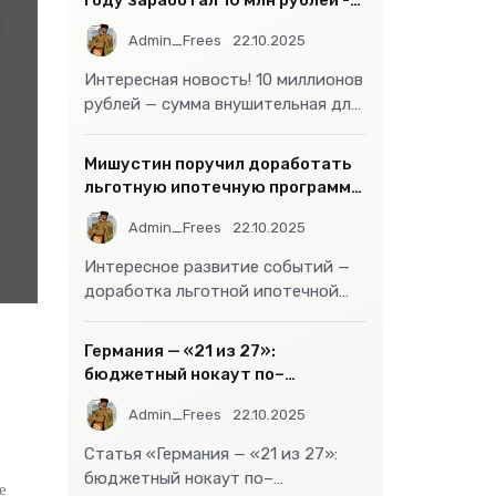
году заработал 10 млн рублей -
т-
«Бизнес»
Admin_Frees
22.10.2025
ет
Интересная новость! 10 миллионов
рублей — сумма внушительная для
большинства россиян, но совсем
не
Мишустин поручил доработать
льготную ипотечную программу
- «Бизнес»
Admin_Frees
22.10.2025
Интересное развитие событий —
доработка льготной ипотечной
программы действительно может
стать
Германия — «21 из 27»:
бюджетный нокаут по–
европейски
Admin_Frees
22.10.2025
Статья «Германия — «21 из 27»:
бюджетный нокаут по–
е