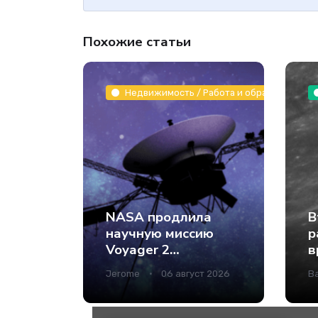
Похожие статьи
Недвижимость / Работа и образование / З
NASA продлила
В
научную миссию
р
Voyager 2
в
благодаря
И
Jerome
06 август 2026
В
модернизации
т
бортовых систем -
Интернет