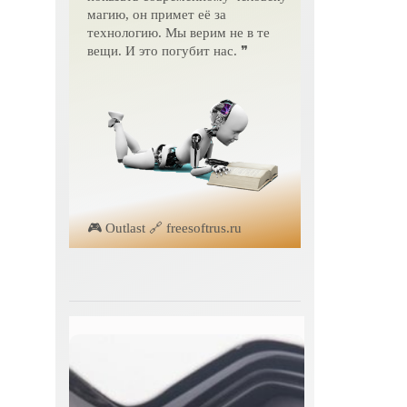
магию, он примет её за
технологию. Мы верим не в те
вещи. И это погубит нас. ❞
🎮 Outlast 🔗 freesoftrus.ru