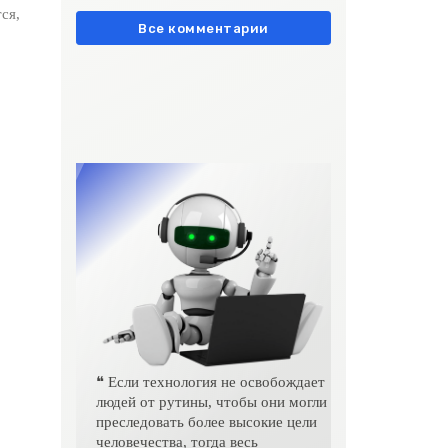
европейски» очень метко
ся,
подчеркивает остроту
Все комментарии
❝ Если технология не освобождает
людей от рутины, чтобы они могли
преследовать более высокие цели
человечества, тогда весь