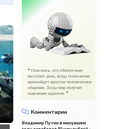
хнологии
ства / СТАТЬИ / Животные и растения / Работа и образование / Инт
❝ Опасаюсь, что обязательно
наступит день, когда технологии
превзойдут простое человеческое
е
общение. Тогда мир получит
поколение идиотов. ❞
Комментарии
Владимир Путин в минувшем