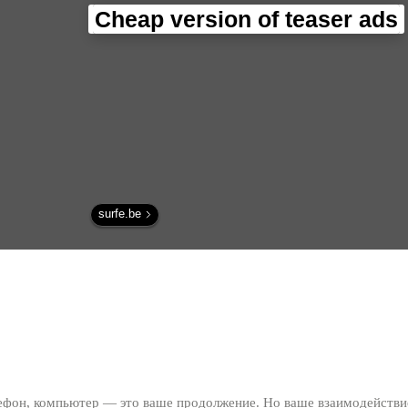
мирового интерне
Cheap version of teaser ads
трафика - Интерн
технологии.
surfe.be
лефон, компьютер — это ваше продолжение. Но ваше взаимодействи