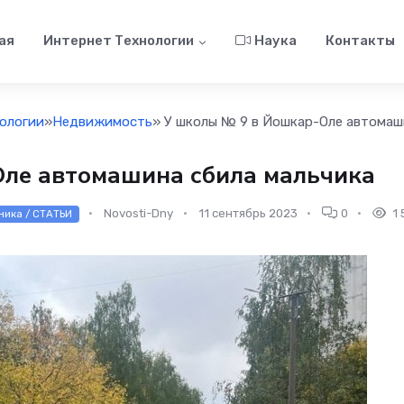
ая
Интернет Технологии
Наука
Контакты
ологии
»
Недвижимость
» У школы № 9 в Йошкар-Оле автомаш
ле автомашина сбила мальчика
Novosti-Dny
11 сентябрь 2023
0
1 
ника / СТАТЬИ