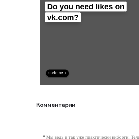
технологии.
Do you need likes on
vk.com?
surfe.be
Комментарии
❝ Мы ведь и так уже практически киборги. Те