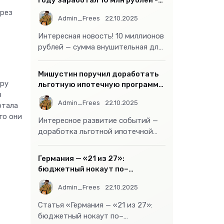
году заработал 10 млн рублей -
«Бизнес»
ерез
Admin_Frees
22.10.2025
Интересная новость! 10 миллионов
рублей — сумма внушительная для
большинства россиян, но совсем
не
Мишустин поручил доработать
ару
льготную ипотечную программу
в
- «Бизнес»
Admin_Frees
22.10.2025
ртала
го они
Интересное развитие событий —
доработка льготной ипотечной
программы действительно может
стать
Германия — «21 из 27»:
бюджетный нокаут по–
европейски
Admin_Frees
22.10.2025
Статья «Германия — «21 из 27»:
бюджетный нокаут по–