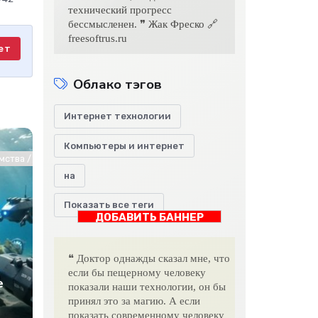
технический прогресс
бессмысленен. ❞ Жак Фреско 🔗
freesoftrus.ru
ет
Облако тэгов
Интернет технологии
Компьютеры и интернет
хнологии
ства / СТАТЬИ / Животные и растения / Работа и образование / Инт
на
Показать все теги
ДОБАВИТЬ БАННЕР
❝ Доктор однажды сказал мне, что
если бы пещерному человеку
е
показали наши технологии, он бы
принял это за магию. А если
показать современному человеку