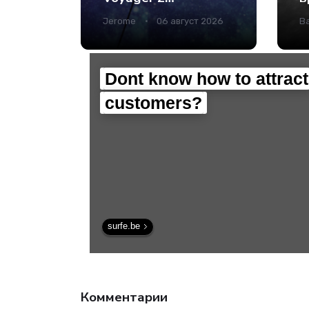
благодаря
И
Jerome
06 август 2026
В
модернизации
т
бортовых систем -
Интернет
технологии.
Dont know how to attract
customers?
surfe.be
Комментарии