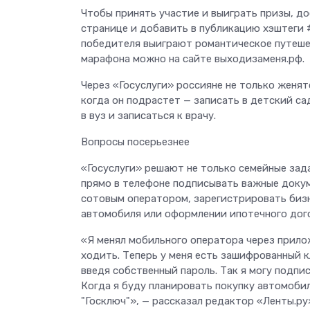
Чтобы принять участие и выиграть призы, д
странице и добавить в публикацию хэштеги 
победителя выиграют романтическое путеше
марафона можно на сайте выходизаменя.рф.
Через «Госуслуги» россияне не только женят
когда он подрастет — записать в детский са
в вуз и записаться к врачу.
Вопросы посерьезнее
«Госуслуги» решают не только семейные зад
прямо в телефоне подписывать важные докум
сотовым оператором, зарегистрировать бизн
автомобиля или оформлении ипотечного дого
«Я менял мобильного оператора через прилож
ходить. Теперь у меня есть зашифрованный к
введя собственный пароль. Так я могу подпи
Когда я буду планировать покупку автомоби
"Госключ"», — рассказал редактор «Ленты.ру