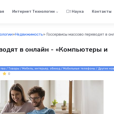
ая
Интернет Технологии
Наука
Контакты
ологии
»
Недвижимость
» Госсервисы массово переводят в он
водят в онлайн - «Компьютеры и
тва / Товары / Мебель, интерьер, обиход / Мобильные телефоны / Другие нов
0