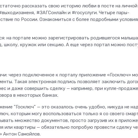
остаточно рассказать свою историю любви в посте на личной
#выходизаменя, #ЗАГСонлайн и #госуслуги. Четыре пары-
ствие по России. Ознакомиться с более подробными услови
ся: на портале можно зарегистрировать родившегося малыша
д, школу, кружок или секцию. А еще через портал можно пос
ачи: через подключенное к порталу приложение «Госключ» м
енты. Такая электронная подпись позволяет заключить дого
ес и даже совершить сделку — например, при купле-продаж
вора в некоторых банках.
ение "Госключ" — это оказалось очень удобно, никуда не на
люч, которым могу воспользоваться только я со своего смар
сывать множество документов, просто загрузив их в приложе
ля или квартиры — обязательно попробую провести сделку ч
» Антон Самойлов.