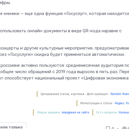
ифры.
е книжки — еще одна функция «Госуслуг», которая находится
спользовать онлайн-документы в виде QR-кода наравне с
а концерты и другие культурные мероприятия, предусматрив
рез «Госуслуги» скидка будет применяться автоматически.
россияне активно пользуются: среднемесячная аудитория п
а общее число обращений с 2019 года выросло в пять раз. Пер
ат способствует национальный проект «Цифровая экономика
Цитирование статьи, картинки - фото скриншот -
Rambler News
Иллюстрация к статье -
Яндекс. К
Общие правила
поведения на сайте.
Есть вопросы.
Напиши
 или только
0