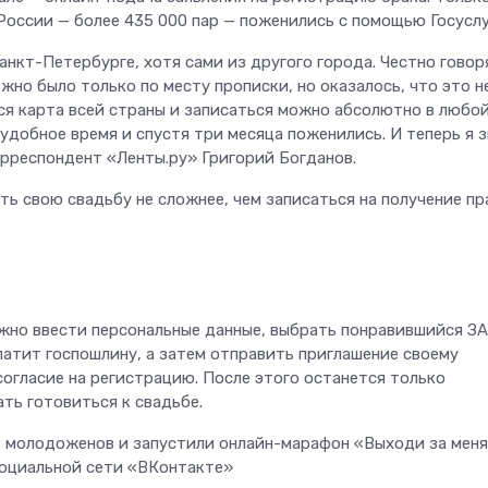
оссии — более 435 000 пар — поженились с помощью Госуслу
нкт-Петербурге, хотя сами из другого города. Честно говоря
жно было только по месту прописки, но оказалось, что это н
ся карта всей страны и записаться можно абсолютно в любой
удобное время и спустя три месяца поженились. И теперь я 
орреспондент «Ленты.ру» Григорий Богданов.
ть свою свадьбу не сложнее, чем записаться на получение пр
ужно ввести персональные данные, выбрать понравившийся ЗА
латит госпошлину, а затем отправить приглашение своему
огласие на регистрацию. После этого останется только
ть готовиться к свадьбе.
ь молодоженов и запустили онлайн-марафон «Выходи за меня
 социальной сети «ВКонтакте»