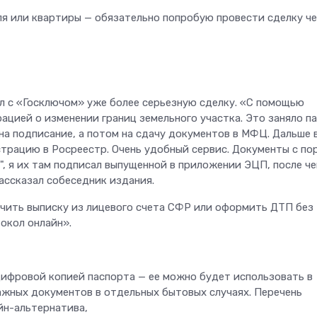
ля или квартиры — обязательно попробую провести сделку ч
ел с «Госключом» уже более серьезную сделку. «C помощью
ацией о изменении границ земельного участка. Это заняло п
 на подписание, а потом на сдачу документов в МФЦ. Дальше 
страцию в Росреестр. Очень удобный сервис. Документы с по
, я их там подписал выпущенной в приложении ЭЦП, после че
рассказал собеседник издания.
учить выписку из лицевого счета СФР или оформить ДТП без
окол онлайн».
ифровой копией паспорта — ее можно будет использовать в
жных документов в отдельных бытовых случаях. Перечень
йн-альтернатива,