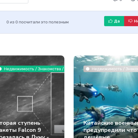
Да
Н
0
из
0
посчитали это полезным
накомства / Бизнес / Другие новости / Оборудование / Интернет те
Недвижимость / Знакомства / Товары / Интернет технологии
Недвижимость / Знаком
торая ступень
Китайские военны
акеты Falcon 9
предупредили что
резалась в Луну -
дешёвые