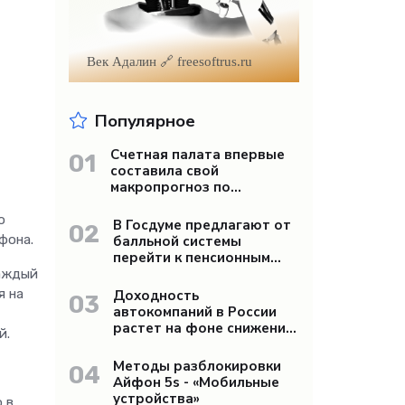
Век Адалин 🔗 freesoftrus.ru
Популярное
Счетная палата впервые
01
составила свой
макропрогноз по
экономике России -
«Бизнес»
о
В Госдуме предлагают от
02
фона.
балльной системы
перейти к пенсионным
«рангам» - «Бизнес»
каждый
я на
Доходность
03
автокомпаний в России
растет на фоне снижения
й.
продаж - «Бизнес»
Методы разблокировки
04
Айфон 5s - «Мобильные
устройства»
 в