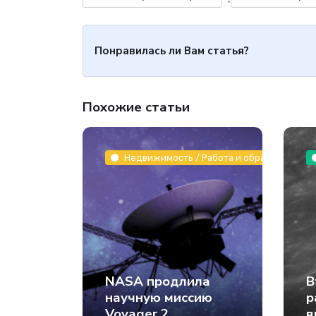
Понравилась ли Вам статья?
Похожие статьи
Недвижимость / Работа и образование / З
NASA продлила
В
научную миссию
р
Voyager 2
в