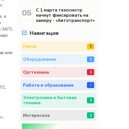
г.
С 1 марта техосмотр
05
начнут фиксировать на
, я
камеру - «Автотранспорт»
е
 ЗАГС.
Навигация
знаю
Наука
ав или
Оборудование
Оргтехника
Работа и образование
ГС,
Электроника и бытовая
техника
Интересное
»,