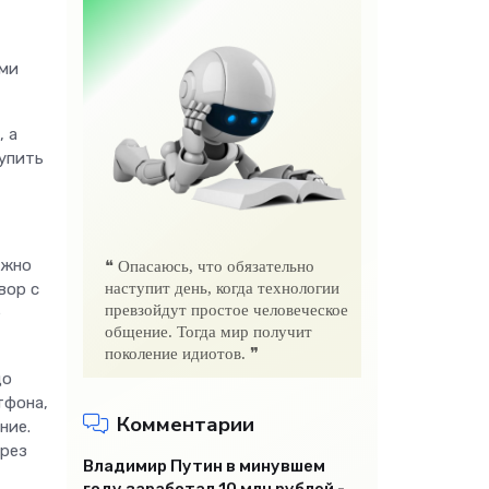
ями
, а
тупить
ожно
❝ Опасаюсь, что обязательно
вор с
наступит день, когда технологии
превзойдут простое человеческое
е
общение. Тогда мир получит
поколение идиотов. ❞
до
тфона,
Комментарии
ние.
ерез
Владимир Путин в минувшем