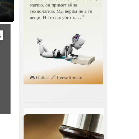
магию, он примет её за
технологию. Мы верим не в те
вещи. И это погубит нас. ❞
т-
s
ет
🎮 Outlast 🔗 freesoftrus.ru