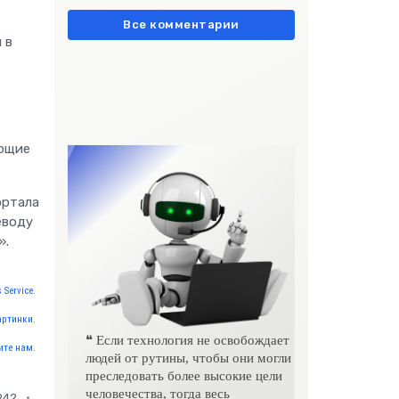
европейски» очень метко
подчеркивает остроту
Все комментарии
 в
ающие
ортала
еводу
».
 Service.
артинки.
❝ Если технология не освобождает
те нам.
людей от рутины, чтобы они могли
преследовать более высокие цели
человечества, тогда весь
942